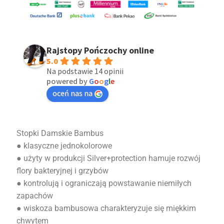
Rajstopy Pończochy online
5.0
Na podstawie 14 opinii
powered by
G
o
o
g
l
e
oceń nas na
Stopki Damskie Bambus
● klasyczne jednokolorowe
● użyty w produkcji Silver+protection hamuje rozwój
flory bakteryjnej i grzybów
● kontrolują i ograniczają powstawanie niemiłych
zapachów
● wiskoza bambusowa charakteryzuje się miękkim
chwytem