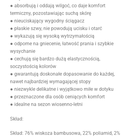
● absorbują i oddają wilgoć, co daje komfort
termiczny, pozostawiając suchą skórę
● nieuciskający wygodny ściągacz
● płaskie szwy, nie powodują ucisku i otarć
● wykazują się wysoką wytrzymałością
● odporne na gniecenie, łatwość prania i szybkie
wysychanie
● cechują się bardzo dużą elastycznością,
soczystością kolorów
● gwarantują doskonałe dopasowanie do każdej,
nawet najbardziej wymagającej stopy
● niezwykle delikatne i wyjątkowo miłe w dotyku
● przeznaczone dla osób ceniących komfort
● idealne na sezon wiosenno-letni
Skład:
Skład: 76% wiskoza bambusowa, 22% poliamid, 2%