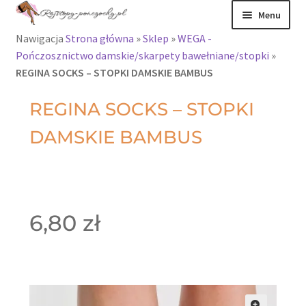
Menu
Nawigacja
Strona główna
»
Sklep
»
WEGA -
Rajstopy
Pończosznictwo damskie/skarpety bawełniane/stopki
»
REGINA SOCKS – STOPKI DAMSKIE BAMBUS
Rajstopy Orirose
REGINA SOCKS – STOPKI
Pończochy i
DAMSKIE BAMBUS
zakolanówki
Podkolanówki i
skarpetki
6,80
zł
Wszystkie
produkty