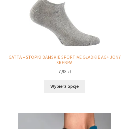
produktu
GATTA – STOPKI DAMSKIE SPORTIVE GŁADKIE AG+ JONY
SREBRA
7,98
zł
Ten
Wybierz opcje
produkt
ma
wiele
wariantów.
Opcje
można