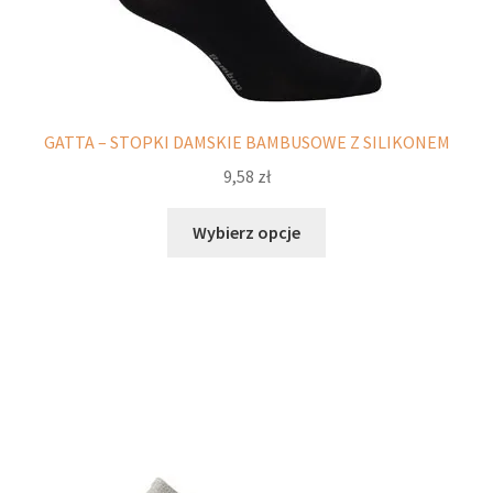
GATTA – STOPKI DAMSKIE BAMBUSOWE Z SILIKONEM
9,58
zł
Ten
Wybierz opcje
produkt
ma
wiele
wariantów.
Opcje
można
wybrać
na
stronie