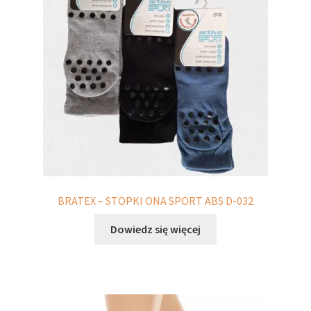
wybrać
na
stronie
produktu
BRATEX – STOPKI ONA SPORT ABS D-032
Dowiedz się więcej