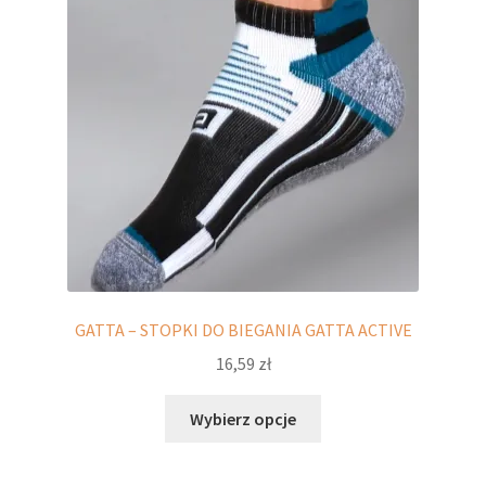
wybrać
na
stronie
produktu
GATTA – STOPKI DO BIEGANIA GATTA ACTIVE
16,59
zł
Ten
Wybierz opcje
produkt
ma