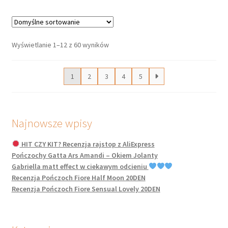
wiele
wariantów.
Opcje
można
Wyświetlanie 1–12 z 60 wyników
wybrać
na
1
2
3
4
5
stronie
produktu
Najnowsze wpisy
HIT CZY KIT? Recenzja rajstop z AliExpress
Pończochy Gatta Ars Amandi – Okiem Jolanty
Gabriella matt effect w ciekawym odcieniu
Recenzja Pończoch Fiore Half Moon 20DEN
Recenzja Pończoch Fiore Sensual Lovely 20DEN