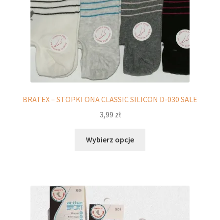
BRATEX – STOPKI ONA CLASSIC SILICON D-030 SALE
3,99
zł
Ten
Wybierz opcje
produkt
ma
wiele
wariantów.
Opcje
można