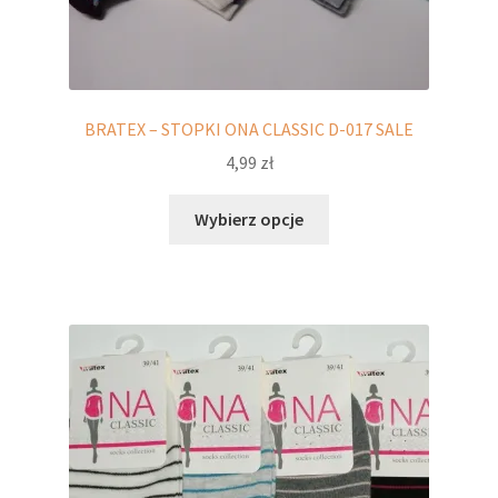
BRATEX – STOPKI ONA CLASSIC D-017 SALE
4,99
zł
Ten
Wybierz opcje
produkt
ma
wiele
wariantów.
Opcje
można
wybrać
na
stronie
produktu