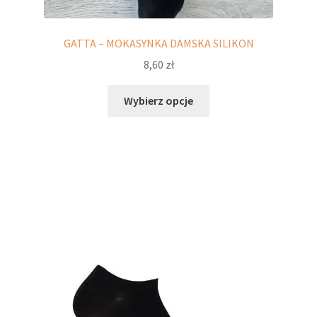
GATTA – MOKASYNKA DAMSKA SILIKON
8,60
zł
Ten
Wybierz opcje
produkt
ma
wiele
wariantów.
Opcje
można
wybrać
na
stronie
produktu