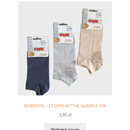
potomne
BORNPOL – STOPKI ACTIVE GŁADKIE 038
3,95
zł
Ten
Wybierz opcje