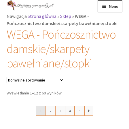
Przejdź
Przejdź
Menu
do
do
Nawigacja
Strona główna
»
Sklep
»
WEGA -
nawigacji
treści
Rozwiń
Rajstopy
Pończosznictwo damskie/skarpety bawełniane/stopki
menu
WEGA - Pończosznictwo
potomne
Rajstopy Orirose
damskie/skarpety
Pończochy i
zakolanówki
bawełniane/stopki
Podkolanówki i
skarpetki
Wyświetlanie 1–12 z 60 wyników
Wszystkie
produkty
1
2
3
4
5
Rozwiń
Recenzje
menu