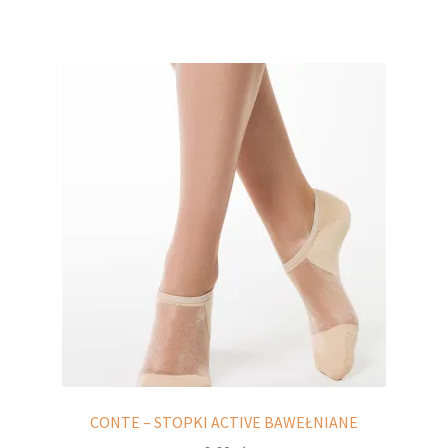
ma
wiele
wariantów.
Opcje
można
wybrać
na
stronie
produktu
CONTE – STOPKI ACTIVE BAWEŁNIANE