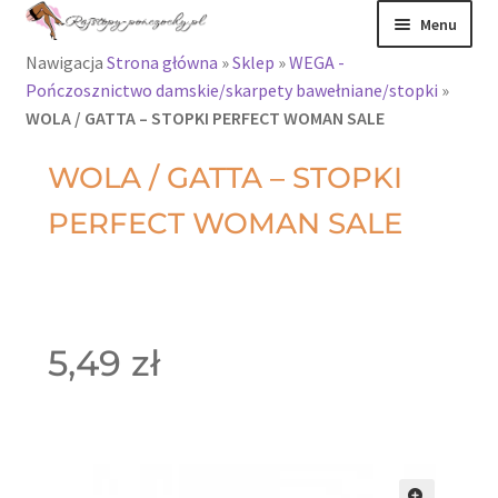
Menu
Nawigacja
Strona główna
»
Sklep
»
WEGA -
Rajstopy
Pończosznictwo damskie/skarpety bawełniane/stopki
»
WOLA / GATTA – STOPKI PERFECT WOMAN SALE
Rajstopy Orirose
WOLA / GATTA – STOPKI
Pończochy i
PERFECT WOMAN SALE
zakolanówki
Podkolanówki i
skarpetki
5,49
zł
Wszystkie
produkty