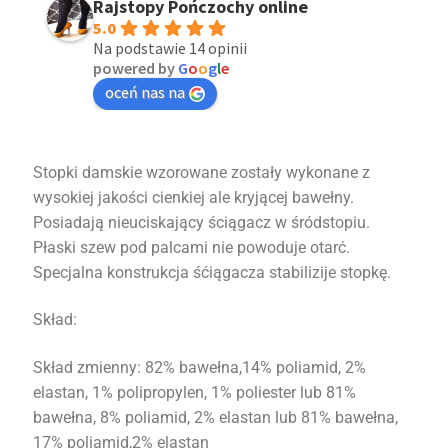
Rajstopy Pończochy online
5.0
Na podstawie 14 opinii
powered by
G
o
o
g
l
e
oceń nas na
Stopki damskie wzorowane zostały wykonane z
wysokiej jakości cienkiej ale kryjącej bawełny.
Posiadają nieuciskający ściągacz w śródstopiu.
Płaski szew pod palcami nie powoduje otarć.
Specjalna konstrukcja śćiągacza stabilizije stopkę.
Skład:
Skład zmienny: 82% bawełna,14% poliamid, 2%
elastan, 1% polipropylen, 1% poliester lub 81%
bawełna, 8% poliamid, 2% elastan lub 81% bawełna,
17% poliamid,2% elastan