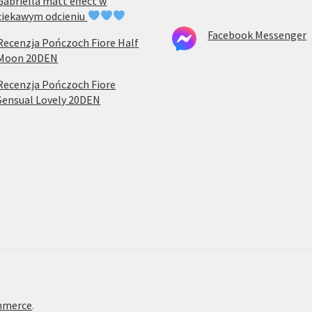
Gabriella matt effect w
ciekawym odcieniu
Facebook Messenger
Recenzja Pończoch Fiore Half
Moon 20DEN
Recenzja Pończoch Fiore
Sensual Lovely 20DEN
mmerce
.