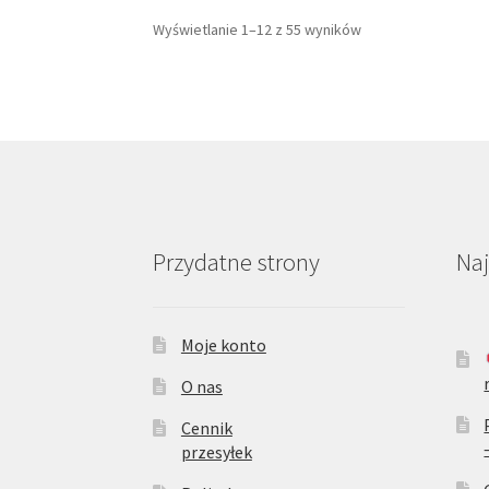
można
Wyświetlanie 1–12 z 55 wyników
wybrać
na
stronie
produktu
Przydatne strony
Na
Moje konto
O nas
Cennik
przesyłek