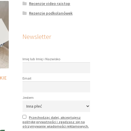
Recenzje video rajstop
je
na
Rezenzje podkolanówek
rać
onie
Newsletter
duktu
Imię lub Imię i Nazwisko
KIE
Email
Jestem
dukt
Przechodząc dalej, akceptujesz
le
politykę prywatności i zgadzasz się na
otrzymywanie wiadomości reklamowych.
iantów.