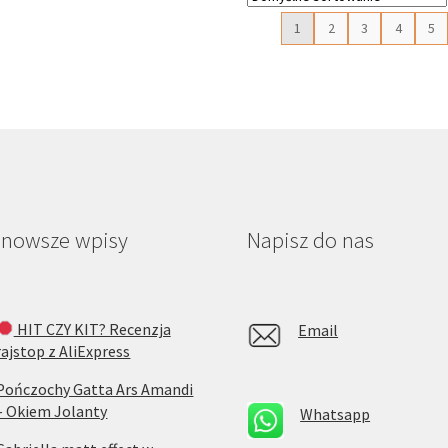
Opcje
moż
1
2
3
4
5
można
wyb
wybrać
na
na
str
stronie
pro
produktu
jnowsze wpisy
Napisz do nas
HIT CZY KIT? Recenzja
Email
rajstop z AliExpress
Pończochy Gatta Ars Amandi
– Okiem Jolanty
Whatsapp