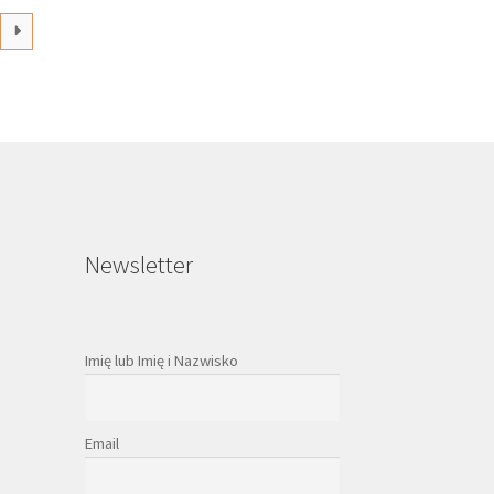
na
rać
onie
duktu
Newsletter
Imię lub Imię i Nazwisko
Email