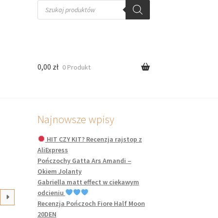
Wyszukiwarka
produktów
0,00
zł
0 Produkt
Najnowsze wpisy
HIT CZY KIT? Recenzja rajstop z
AliExpress
Pończochy Gatta Ars Amandi –
Okiem Jolanty
Gabriella matt effect w ciekawym
odcieniu
Recenzja Pończoch Fiore Half Moon
20DEN