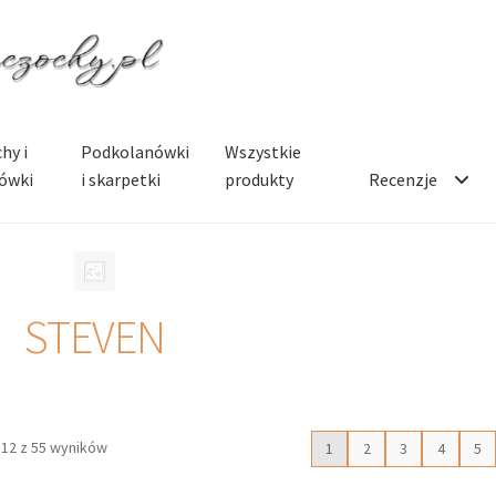
hy i
Podkolanówki
Wszystkie
ówki
i skarpetki
produkty
Recenzje
STEVEN
–12 z 55 wyników
1
2
3
4
5