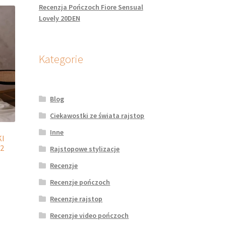
Recenzja Pończoch Fiore Sensual
Lovely 20DEN
Kategorie
Blog
Ciekawostki ze świata rajstop
Inne
I
2
Rajstopowe stylizacje
Recenzje
Recenzje pończoch
dukt
Recenzje rajstop
le
Recenzje video pończoch
iantów.