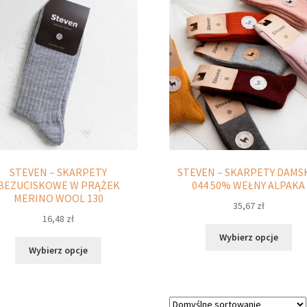
Opcje
Opc
można
moż
wybrać
wyb
na
na
stronie
str
produktu
pro
STEVEN – SKARPETY
STEVEN – SKARPETY DAMS
BEZUCISKOWE W PRĄŻEK
044 50% WEŁNY ALPAKA
MERINO WOOL 130
35,67
zł
16,48
zł
Ten
Wybierz opcje
Ten
pro
Wybierz opcje
produkt
ma
ma
wie
wiele
war
wariantów.
Opc