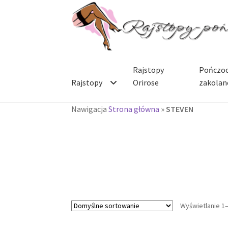
Przejdź
Przejdź
do
do
nawigacji
treści
Rajstopy
Pończoc
Rajstopy
Orirose
zakolan
Nawigacja
Strona główna
»
STEVEN
Wyświetlanie 1