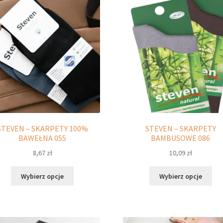
Opcje
Opc
można
moż
wybrać
wyb
na
na
stronie
str
produktu
pro
STEVEN – SKARPETY 100%
STEVEN – SKARPETY
BAWEŁNA 055
BAMBUSOWE 086
8,67
zł
10,09
zł
Ten
Ten
Wybierz opcje
Wybierz opcje
produkt
pro
ma
ma
wiele
wie
wariantów.
war