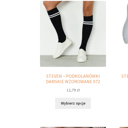
Opcje
można
wybrać
na
stronie
produktu
STEVEN – PODKOLANÓWKI
ST
DAMSKIE WZOROWANE 072
12,79
zł
Ten
Wybierz opcje
produkt
ma
wiele
wariantów.