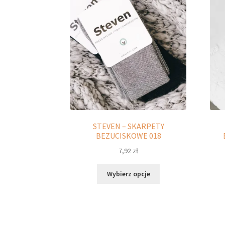
Opcje
można
wybrać
na
stronie
produktu
STEVEN – SKARPETY
BEZUCISKOWE 018
7,92
zł
Ten
Wybierz opcje
produkt
ma
wiele
wariantów.
Opcje