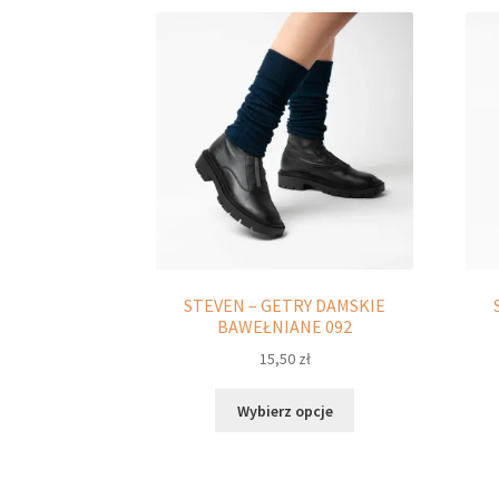
STEVEN – GETRY DAMSKIE
BAWEŁNIANE 092
15,50
zł
Ten
Wybierz opcje
produkt
ma
wiele
wariantów.