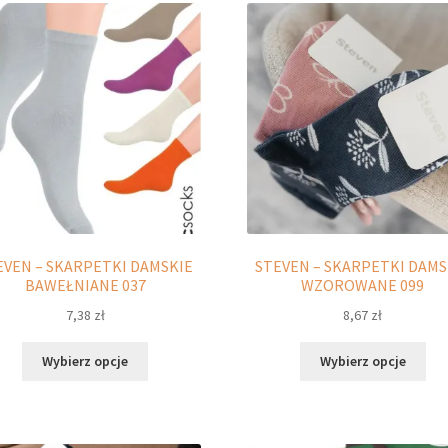
Opcje
Opc
można
moż
wybrać
wyb
na
na
stronie
str
produktu
pro
EVEN – SKARPETKI DAMSKIE
STEVEN – SKARPETKI DAMS
BAWEŁNIANE 037
WZOROWANE 099
7,38
zł
8,67
zł
Ten
Ten
Wybierz opcje
Wybierz opcje
produkt
pro
ma
ma
wiele
wie
wariantów.
war