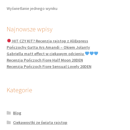
można
Wyświetlanie jednego wyniku
wybrać
na
stronie
Najnowsze wpisy
produktu
HIT CZY KIT? Recenzja rajstop z AliExpress
Pończochy Gatta Ars Amandi – Okiem Jolanty
Gabriella matt effect w ciekawym odcieniu
Recenzja Pończoch Fiore Half Moon 20DEN
Recenzja Pończoch Fiore Sensual Lovely 20DEN
Kategorie
Blog
Ciekawostki ze świata rajstop