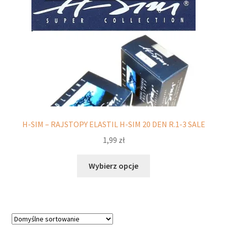
potomne
H-SIM – RAJSTOPY ELASTIL H-SIM 20 DEN R.1-3 SALE
1,99
zł
Ten
Wybierz opcje
produkt
ma
wiele
wariantów.
Opcje