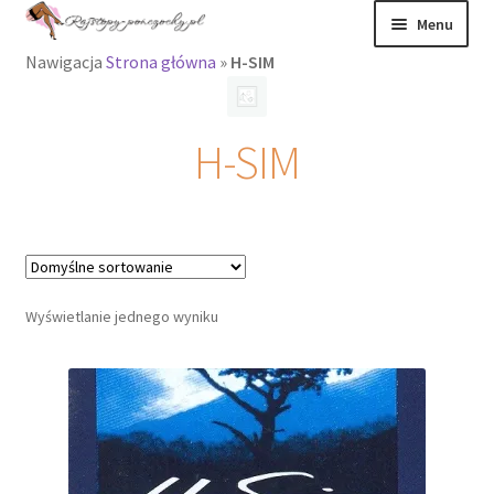
Przejdź
Przejdź
Menu
do
do
Nawigacja
Strona główna
»
H-SIM
nawigacji
treści
Rozwiń
Rajstopy
menu
potomne
Rajstopy Orirose
H-SIM
Pończochy i
zakolanówki
Podkolanówki i
skarpetki
Wyświetlanie jednego wyniku
Wszystkie
produkty
Rozwiń
Recenzje
menu