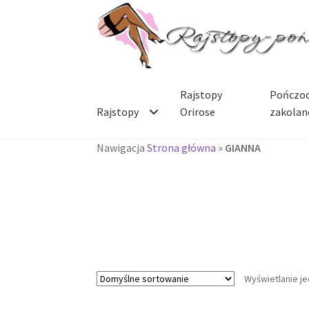
Przejdź
Przejdź
do
do
nawigacji
treści
Rajstopy
Pończoc
Rajstopy
Orirose
zakolan
Nawigacja
Strona główna
»
GIANNA
Wyświetlanie j