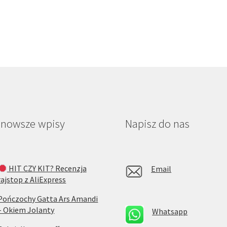
jnowsze wpisy
Napisz do nas
HIT CZY KIT? Recenzja
Email
rajstop z AliExpress
Pończochy Gatta Ars Amandi
– Okiem Jolanty
Whatsapp