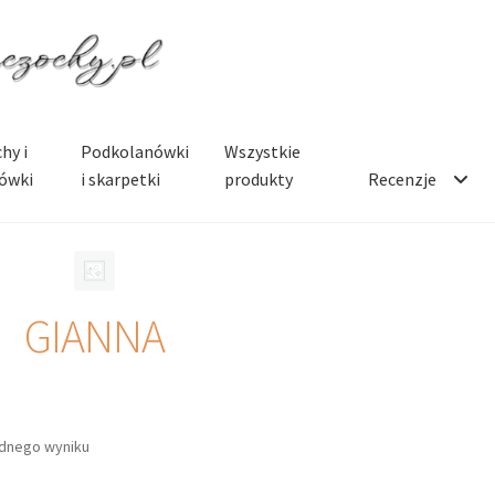
hy i
Podkolanówki
Wszystkie
ówki
i skarpetki
produkty
Recenzje
GIANNA
ednego wyniku