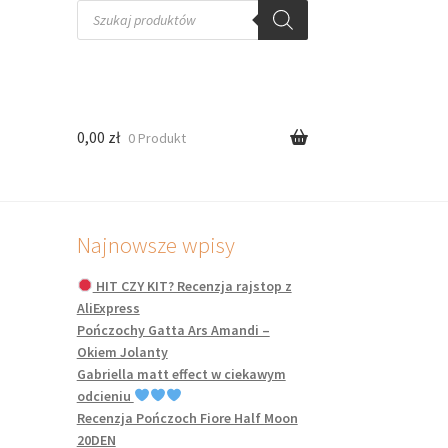
Wyszukiwarka
produktów
0,00
zł
0 Produkt
Najnowsze wpisy
HIT CZY KIT? Recenzja rajstop z
AliExpress
Pończochy Gatta Ars Amandi –
Okiem Jolanty
Gabriella matt effect w ciekawym
odcieniu
Recenzja Pończoch Fiore Half Moon
20DEN