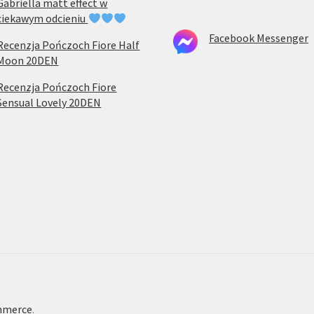
Gabriella matt effect w
ciekawym odcieniu
Facebook Messenger
Recenzja Pończoch Fiore Half
Moon 20DEN
Recenzja Pończoch Fiore
Sensual Lovely 20DEN
mmerce
.