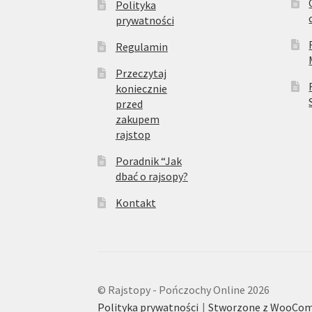
Polityka
prywatności
Regulamin
Przeczytaj
koniecznie
przed
zakupem
rajstop
Poradnik “Jak
dbać o rajsopy?
Kontakt
© Rajstopy - Pończochy Online 2026
Polityka prywatności
Stworzone z WooCo