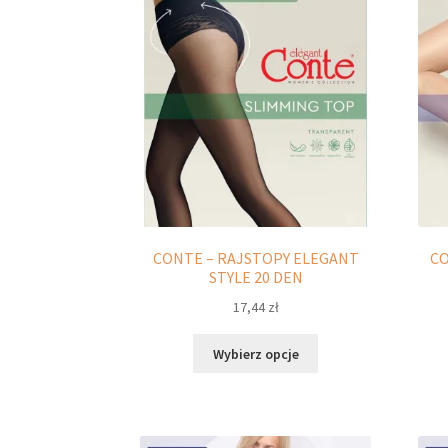
Opcje
można
wybrać
na
stronie
produktu
CONTE – RAJSTOPY ELEGANT
CO
STYLE 20 DEN
17,44
zł
Ten
Wybierz opcje
produkt
ma
wiele
wariantów.