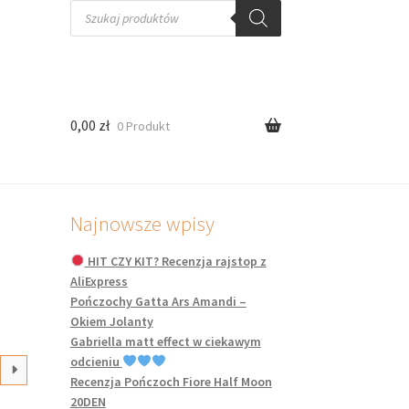
Wyszukiwarka
produktów
0,00
zł
0 Produkt
Najnowsze wpisy
HIT CZY KIT? Recenzja rajstop z
AliExpress
Pończochy Gatta Ars Amandi –
Okiem Jolanty
Gabriella matt effect w ciekawym
odcieniu
Recenzja Pończoch Fiore Half Moon
20DEN