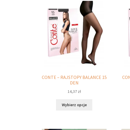
Opcje
można
wybrać
na
stronie
produktu
CONTE – RAJSTOPY BALANCE 15
CON
DEN
14,37
zł
Ten
Wybierz opcje
produkt
ma
wiele
wariantów.