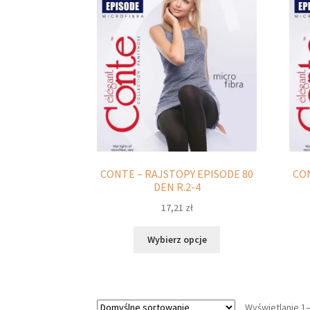
Opcje
można
wybrać
na
stronie
produktu
CONTE – RAJSTOPY EPISODE 80
CON
DEN R.2-4
17,21
zł
Ten
Wybierz opcje
produkt
ma
wiele
wariantów.
Wyświetlanie 1
Opcje