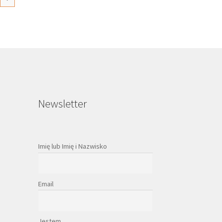
na
rać
onie
duktu
Newsletter
Imię lub Imię i Nazwisko
Email
Jestem