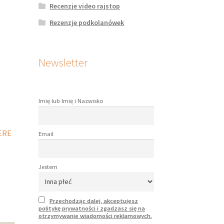
Recenzje video rajstop
je
na
Rezenzje podkolanówek
rać
onie
Newsletter
duktu
Imię lub Imię i Nazwisko
ERE
Email
Jestem
dukt
Przechodząc dalej, akceptujesz
le
politykę prywatności i zgadzasz się na
otrzymywanie wiadomości reklamowych.
iantów.