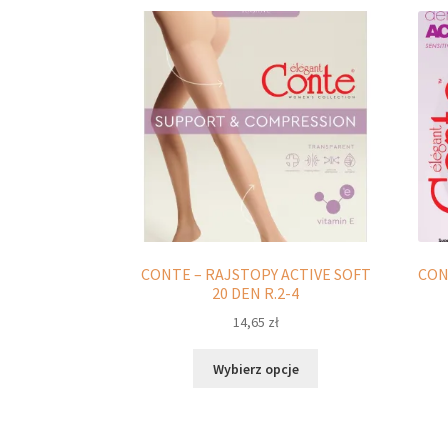
CONTE – RAJSTOPY ACTIVE SOFT
CON
20 DEN R.2-4
14,65
zł
Ten
Wybierz opcje
produkt
ma
wiele
wariantów.