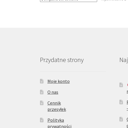
można
wybrać
na
stronie
produktu
Przydatne strony
Na
Moje konto
O nas
Cennik
przesyłek
Polityka
prywatności