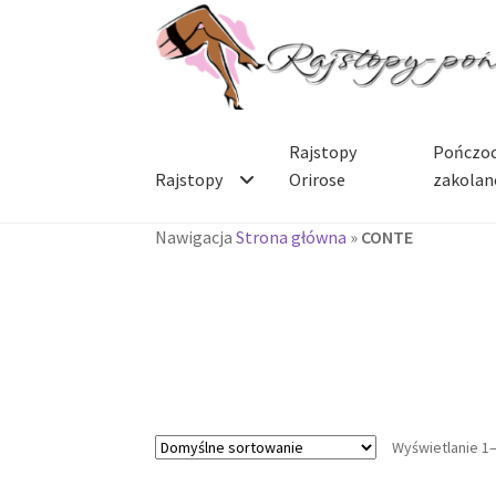
Przejdź
Przejdź
do
do
nawigacji
treści
Rajstopy
Pończoc
Rajstopy
Orirose
zakolan
Nawigacja
Strona główna
»
CONTE
Wyświetlanie 1