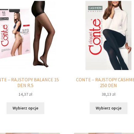
Opcje
Opc
można
moż
wybrać
wyb
na
na
stronie
str
produktu
pro
TE – RAJSTOPY BALANCE 15
CONTE – RAJSTOPY CASHM
DEN R.5
250 DEN
14,37
zł
38,13
zł
Ten
Ten
Wybierz opcje
Wybierz opcje
produkt
pro
ma
ma
wiele
wie
wariantów.
war