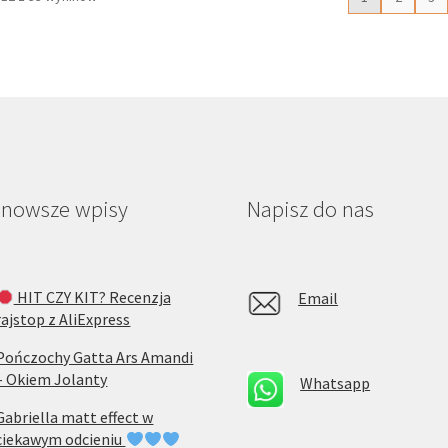
można
moż
wybrać
wyb
na
na
stronie
str
produktu
pro
jnowsze wpisy
Napisz do nas
HIT CZY KIT? Recenzja
Email
rajstop z AliExpress
Pończochy Gatta Ars Amandi
– Okiem Jolanty
Whatsapp
Gabriella matt effect w
ciekawym odcieniu