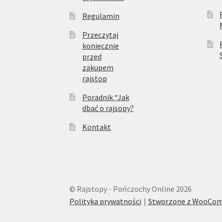
Regulamin
Przeczytaj
koniecznie
przed
zakupem
rajstop
Poradnik “Jak
dbać o rajsopy?
Kontakt
© Rajstopy - Pończochy Online 2026
Polityka prywatności
Stworzone z WooCo