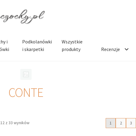
hy i
Podkolanówki
Wszystkie
ówki
i skarpetki
produkty
Recenzje
CONTE
–12 z 33 wyników
1
2
3