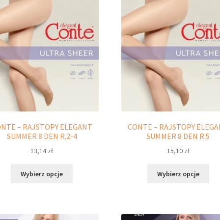
Opcje
Opc
można
moż
wybrać
wyb
na
na
stronie
str
produktu
pro
NTE – RAJSTOPY ELEGANT
CONTE – RAJSTOPY ELEG
SUMMER 8 DEN R.2-4
SUMMER 8 DEN R.5
13,14
zł
15,10
zł
Ten
Ten
Wybierz opcje
Wybierz opcje
produkt
pro
ma
ma
wiele
wie
wariantów.
war