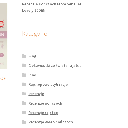
Recenzja Pończoch Fiore Sensual
Lovely 20DEN
Kategorie
Blog
Ciekawostki ze świata rajstop
Inne
SOFT
Rajstopowe stylizacje
Recenzje
Recenzje pończoch
dukt
Recenzje rajstop
le
Recenzje video pończoch
iantów.