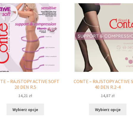
TE – RAJSTOPY ACTIVE SOFT
CONTE – RAJSTOPY ACTIVE 
20 DEN R.5
40 DEN R.2-4
14,21
zł
14,87
zł
Ten
Ten
Wybierz opcje
Wybierz opcje
produkt
pro
ma
ma
wiele
wie
wariantów.
war