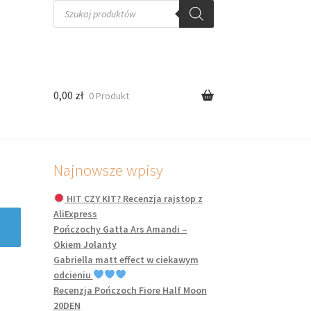
Wyszukiwarka
produktów
0,00
zł
0 Produkt
Najnowsze wpisy
HIT CZY KIT? Recenzja rajstop z
AliExpress
Pończochy Gatta Ars Amandi –
Okiem Jolanty
Gabriella matt effect w ciekawym
odcieniu
Recenzja Pończoch Fiore Half Moon
20DEN