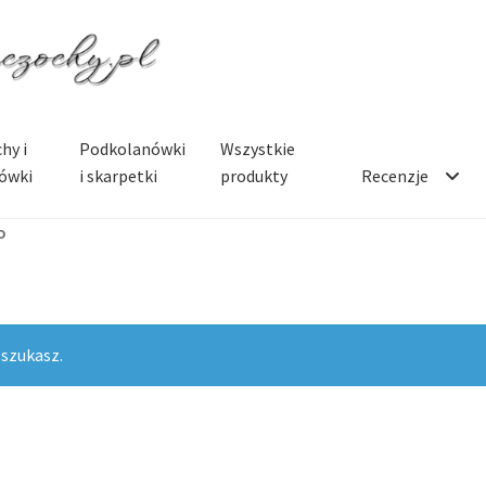
hy i
Podkolanówki
Wszystkie
ówki
i skarpetki
produkty
Recenzje
o
 szukasz.