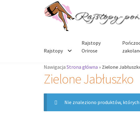
Przejdź
Przejdź
do
do
nawigacji
treści
Rajstopy
Pończoc
Rajstopy
Orirose
zakolan
Nawigacja
Strona główna
»
Zielone Jabłuszk
Zielone Jabłuszko
Nie znaleziono produktów, których