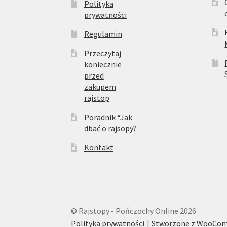
Polityka
prywatności
Regulamin
Przeczytaj
koniecznie
przed
zakupem
rajstop
Poradnik “Jak
dbać o rajsopy?
Kontakt
© Rajstopy - Pończochy Online 2026
Polityka prywatności
Stworzone z WooCo