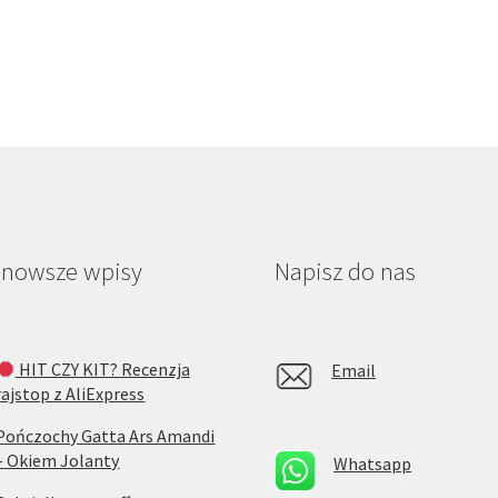
jnowsze wpisy
Napisz do nas
HIT CZY KIT? Recenzja
Email
rajstop z AliExpress
Pończochy Gatta Ars Amandi
– Okiem Jolanty
Whatsapp