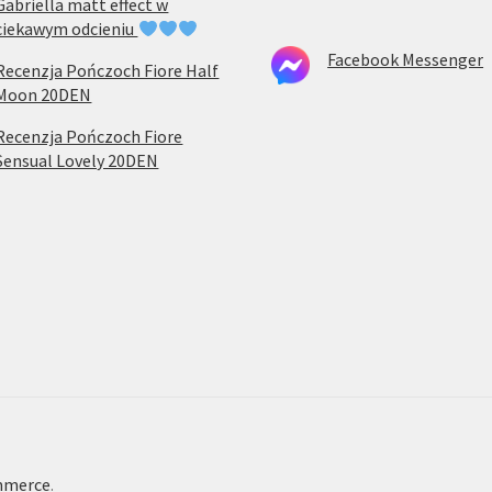
Gabriella matt effect w
ciekawym odcieniu
Facebook Messenger
Recenzja Pończoch Fiore Half
Moon 20DEN
Recenzja Pończoch Fiore
Sensual Lovely 20DEN
mmerce
.