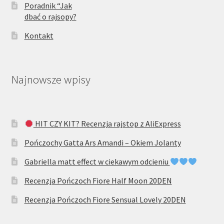
Poradnik “Jak
dbać o rajsopy?
Kontakt
Najnowsze wpisy
HIT CZY KIT? Recenzja rajstop z AliExpress
Pończochy Gatta Ars Amandi – Okiem Jolanty
Gabriella matt effect w ciekawym odcieniu
Recenzja Pończoch Fiore Half Moon 20DEN
Recenzja Pończoch Fiore Sensual Lovely 20DEN