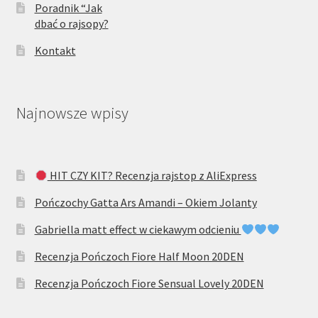
Poradnik “Jak
dbać o rajsopy?
Kontakt
Najnowsze wpisy
HIT CZY KIT? Recenzja rajstop z AliExpress
Pończochy Gatta Ars Amandi – Okiem Jolanty
Gabriella matt effect w ciekawym odcieniu
Recenzja Pończoch Fiore Half Moon 20DEN
Recenzja Pończoch Fiore Sensual Lovely 20DEN