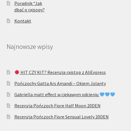
Poradnik “Jak
dbać o rajsopy?
Kontakt
Najnowsze wpisy
HIT CZY KIT? Recenzja rajstop z AliExpress
Pończochy Gatta Ars Amandi – Okiem Jolanty
Gabriella matt effect w ciekawym odcieniu
Recenzja Pończoch Fiore Half Moon 20DEN
Recenzja Pończoch Fiore Sensual Lovely 20DEN