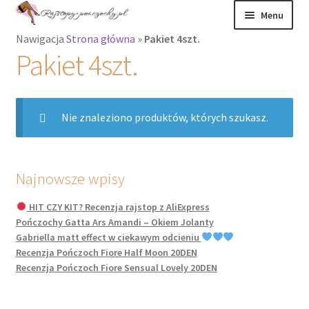
Przejdź
Przejdź
Menu
do
do
Nawigacja
Strona główna
»
Pakiet 4szt.
nawigacji
treści
Rozwiń
Rajstopy
Pakiet 4szt.
menu
potomne
Rajstopy Orirose
Nie znaleziono produktów, których szukasz.
Pończochy i
zakolanówki
Podkolanówki i
Najnowsze wpisy
skarpetki
HIT CZY KIT? Recenzja rajstop z AliExpress
Pończochy Gatta Ars Amandi – Okiem Jolanty
Wszystkie
Gabriella matt effect w ciekawym odcieniu
produkty
Recenzja Pończoch Fiore Half Moon 20DEN
Recenzja Pończoch Fiore Sensual Lovely 20DEN
Rozwiń
Recenzje
menu