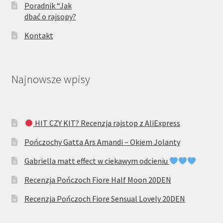
Poradnik “Jak
dbać o rajsopy?
Kontakt
Najnowsze wpisy
HIT CZY KIT? Recenzja rajstop z AliExpress
Pończochy Gatta Ars Amandi – Okiem Jolanty
Gabriella matt effect w ciekawym odcieniu
Recenzja Pończoch Fiore Half Moon 20DEN
Recenzja Pończoch Fiore Sensual Lovely 20DEN