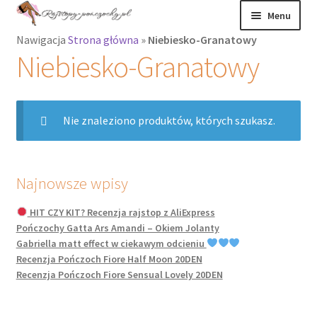
Przejdź
Przejdź
Menu
do
do
Nawigacja
Strona główna
»
Niebiesko-Granatowy
nawigacji
treści
Rozwiń
Rajstopy
Niebiesko-Granatowy
menu
potomne
Rajstopy Orirose
Nie znaleziono produktów, których szukasz.
Pończochy i
zakolanówki
Podkolanówki i
Najnowsze wpisy
skarpetki
HIT CZY KIT? Recenzja rajstop z AliExpress
Pończochy Gatta Ars Amandi – Okiem Jolanty
Wszystkie
Gabriella matt effect w ciekawym odcieniu
produkty
Recenzja Pończoch Fiore Half Moon 20DEN
Recenzja Pończoch Fiore Sensual Lovely 20DEN
Rozwiń
Recenzje
menu