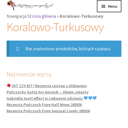
Przejdź
Przejdź
Menu
do
do
Nawigacja
Strona główna
»
Koralowo-Turkusowy
nawigacji
treści
Rozwiń
Rajstopy
Koralowo-Turkusowy
menu
potomne
Rajstopy Orirose
Nie znaleziono produktów, których szukasz.
Pończochy i
zakolanówki
Podkolanówki i
Najnowsze wpisy
skarpetki
HIT CZY KIT? Recenzja rajstop z AliExpress
Pończochy Gatta Ars Amandi – Okiem Jolanty
Wszystkie
Gabriella matt effect w ciekawym odcieniu
produkty
Recenzja Pończoch Fiore Half Moon 20DEN
Recenzja Pończoch Fiore Sensual Lovely 20DEN
Rozwiń
Recenzje
menu