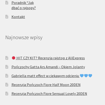
Poradnik “Jak
dbać o rajsopy?
Kontakt
Najnowsze wpisy
HIT CZY KIT? Recenzja rajstop z AliExpress
Pończochy Gatta Ars Amandi – Okiem Jolanty
Gabriella matt effect w ciekawym odcieniu
Recenzja Pończoch Fiore Half Moon 20DEN
Recenzja Pończoch Fiore Sensual Lovely 20DEN