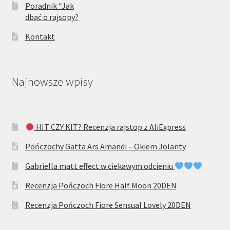
Poradnik “Jak
dbać o rajsopy?
Kontakt
Najnowsze wpisy
HIT CZY KIT? Recenzja rajstop z AliExpress
Pończochy Gatta Ars Amandi – Okiem Jolanty
Gabriella matt effect w ciekawym odcieniu
Recenzja Pończoch Fiore Half Moon 20DEN
Recenzja Pończoch Fiore Sensual Lovely 20DEN