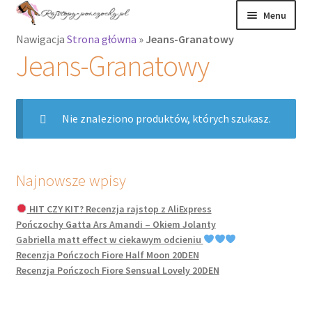
Przejdź
Przejdź
Menu
do
do
Nawigacja
Strona główna
»
Jeans-Granatowy
nawigacji
treści
Rozwiń
Rajstopy
Jeans-Granatowy
menu
potomne
Rajstopy Orirose
Nie znaleziono produktów, których szukasz.
Pończochy i
zakolanówki
Podkolanówki i
Najnowsze wpisy
skarpetki
HIT CZY KIT? Recenzja rajstop z AliExpress
Pończochy Gatta Ars Amandi – Okiem Jolanty
Wszystkie
Gabriella matt effect w ciekawym odcieniu
produkty
Recenzja Pończoch Fiore Half Moon 20DEN
Recenzja Pończoch Fiore Sensual Lovely 20DEN
Rozwiń
Recenzje
menu