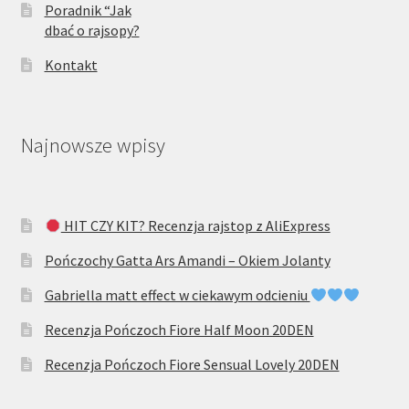
Poradnik “Jak
dbać o rajsopy?
Kontakt
Najnowsze wpisy
HIT CZY KIT? Recenzja rajstop z AliExpress
Pończochy Gatta Ars Amandi – Okiem Jolanty
Gabriella matt effect w ciekawym odcieniu
Recenzja Pończoch Fiore Half Moon 20DEN
Recenzja Pończoch Fiore Sensual Lovely 20DEN