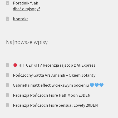
Poradnik “Jak
dbać o rajsopy?
Kontakt
Najnowsze wpisy
HIT CZY KIT? Recenzja rajstop z AliExpress
Pończochy Gatta Ars Amandi – Okiem Jolanty
Gabriella matt effect w ciekawym odcieniu
Recenzja Pończoch Fiore Half Moon 20DEN
Recenzja Pończoch Fiore Sensual Lovely 20DEN