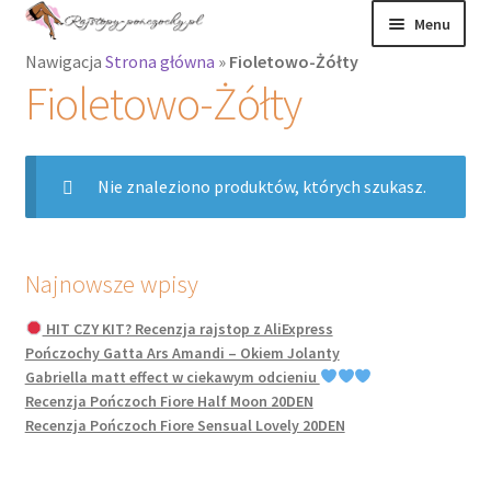
Przejdź
Przejdź
Menu
do
do
Nawigacja
Strona główna
»
Fioletowo-Żółty
nawigacji
treści
Rozwiń
Rajstopy
Fioletowo-Żółty
menu
potomne
Rajstopy Orirose
Nie znaleziono produktów, których szukasz.
Pończochy i
zakolanówki
Podkolanówki i
Najnowsze wpisy
skarpetki
HIT CZY KIT? Recenzja rajstop z AliExpress
Pończochy Gatta Ars Amandi – Okiem Jolanty
Wszystkie
Gabriella matt effect w ciekawym odcieniu
produkty
Recenzja Pończoch Fiore Half Moon 20DEN
Recenzja Pończoch Fiore Sensual Lovely 20DEN
Rozwiń
Recenzje
menu