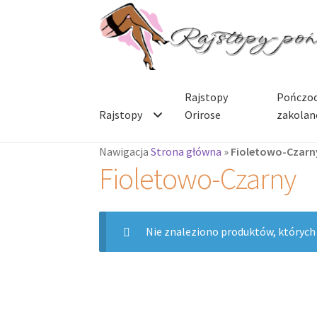
Przejdź
Przejdź
do
do
nawigacji
treści
Rajstopy
Pończoc
Rajstopy
Orirose
zakolan
Nawigacja
Strona główna
»
Fioletowo-Czarn
Fioletowo-Czarny
Nie znaleziono produktów, których