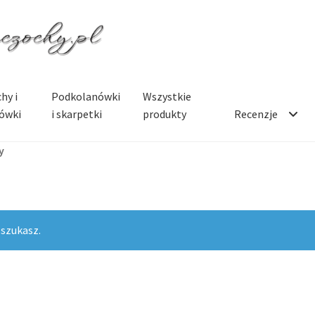
hy i
Podkolanówki
Wszystkie
ówki
i skarpetki
produkty
Recenzje
y
 szukasz.