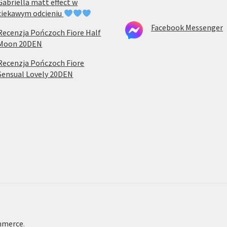
Gabriella matt effect w
ciekawym odcieniu
Facebook Messenger
Recenzja Pończoch Fiore Half
Moon 20DEN
Recenzja Pończoch Fiore
Sensual Lovely 20DEN
mmerce
.