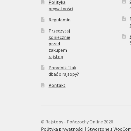
Polityka
prywatności
Regulamin
Przeczytaj
koniecznie
przed
zakupem
rajstop
Poradnik “Jak
dbać o rajsopy?
Kontakt
© Rajstopy - Pończochy Online 2026
Polityka prywatności
Stworzone z WooCo