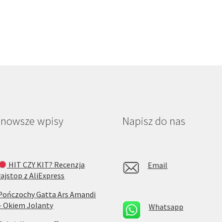
jnowsze wpisy
Napisz do nas
HIT CZY KIT? Recenzja
Email
rajstop z AliExpress
Pończochy Gatta Ars Amandi
– Okiem Jolanty
Whatsapp