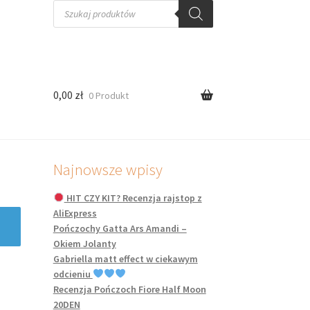
Wyszukiwarka
produktów
0,00
zł
0 Produkt
Najnowsze wpisy
HIT CZY KIT? Recenzja rajstop z
AliExpress
Pończochy Gatta Ars Amandi –
Okiem Jolanty
Gabriella matt effect w ciekawym
odcieniu
Recenzja Pończoch Fiore Half Moon
20DEN