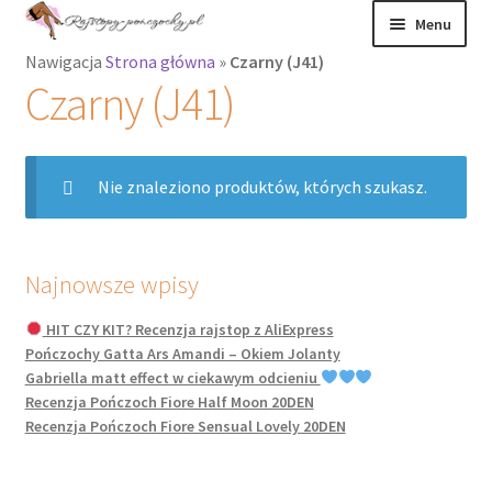
Przejdź
Przejdź
Menu
do
do
Nawigacja
Strona główna
»
Czarny (J41)
nawigacji
treści
Rozwiń
Rajstopy
Czarny (J41)
menu
potomne
Rajstopy Orirose
Nie znaleziono produktów, których szukasz.
Pończochy i
zakolanówki
Podkolanówki i
Najnowsze wpisy
skarpetki
HIT CZY KIT? Recenzja rajstop z AliExpress
Pończochy Gatta Ars Amandi – Okiem Jolanty
Wszystkie
Gabriella matt effect w ciekawym odcieniu
produkty
Recenzja Pończoch Fiore Half Moon 20DEN
Recenzja Pończoch Fiore Sensual Lovely 20DEN
Rozwiń
Recenzje
menu