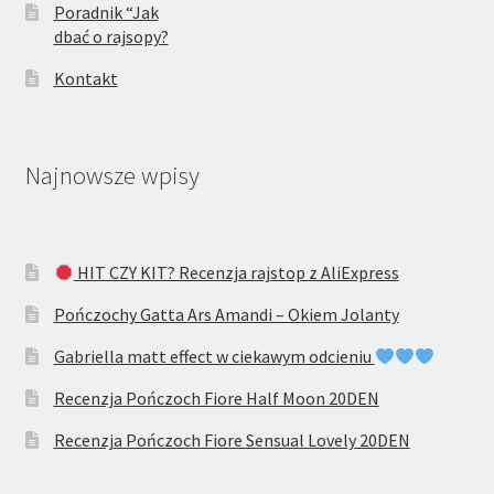
Poradnik “Jak
dbać o rajsopy?
Kontakt
Najnowsze wpisy
HIT CZY KIT? Recenzja rajstop z AliExpress
Pończochy Gatta Ars Amandi – Okiem Jolanty
Gabriella matt effect w ciekawym odcieniu
Recenzja Pończoch Fiore Half Moon 20DEN
Recenzja Pończoch Fiore Sensual Lovely 20DEN