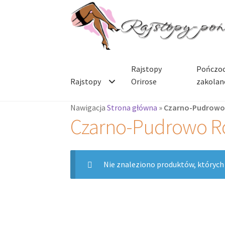
Przejdź
Przejdź
do
do
nawigacji
treści
Rajstopy
Pończoc
Rajstopy
Orirose
zakolan
Nawigacja
Strona główna
»
Czarno-Pudrowo
Czarno-Pudrowo R
Nie znaleziono produktów, których