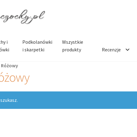
hy i
Podkolanówki
Wszystkie
ówki
i skarpetki
produkty
Recenzje
 Różowy
óżowy
 szukasz.