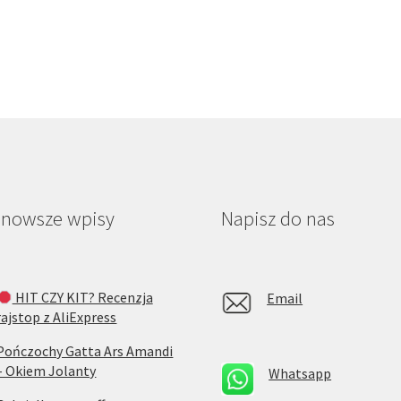
jnowsze wpisy
Napisz do nas
HIT CZY KIT? Recenzja
Email
rajstop z AliExpress
Pończochy Gatta Ars Amandi
– Okiem Jolanty
Whatsapp