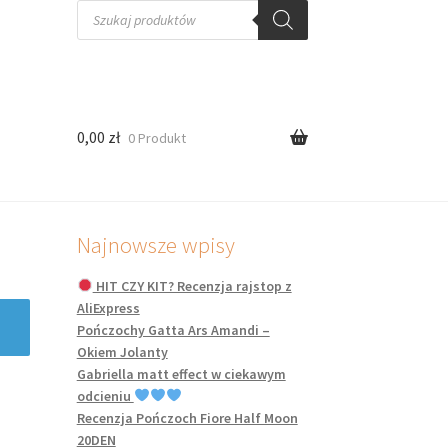
Wyszukiwarka
produktów
0,00
zł
0 Produkt
Najnowsze wpisy
HIT CZY KIT? Recenzja rajstop z
AliExpress
Pończochy Gatta Ars Amandi –
Okiem Jolanty
Gabriella matt effect w ciekawym
odcieniu
Recenzja Pończoch Fiore Half Moon
20DEN