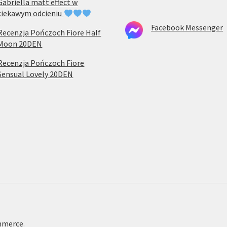
Gabriella matt effect w
ciekawym odcieniu
Facebook Messenger
Recenzja Pończoch Fiore Half
Moon 20DEN
Recenzja Pończoch Fiore
Sensual Lovely 20DEN
mmerce
.