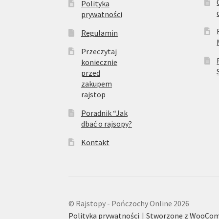
Polityka
prywatności
Regulamin
Przeczytaj
koniecznie
przed
zakupem
rajstop
Poradnik “Jak
dbać o rajsopy?
Kontakt
© Rajstopy - Pończochy Online 2026
Polityka prywatności
Stworzone z WooCo