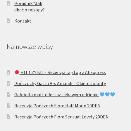
Poradnik “Jak
dbać o rajsopy?
Kontakt
Najnowsze wpisy
HIT CZY KIT? Recenzja rajstop z AliExpress
Pończochy Gatta Ars Amandi – Okiem Jolanty
Gabriella matt effect w ciekawym odcieniu
Recenzja Pończoch Fiore Half Moon 20DEN
Recenzja Pończoch Fiore Sensual Lovely 20DEN