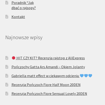
Poradnik “Jak
dbać o rajsopy?
Kontakt
Najnowsze wpisy
HIT CZY KIT? Recenzja rajstop z AliExpress
Pończochy Gatta Ars Amandi – Okiem Jolanty
Gabriella matt effect w ciekawym odcieniu
Recenzja Pończoch Fiore Half Moon 20DEN
Recenzja Pończoch Fiore Sensual Lovely 20DEN