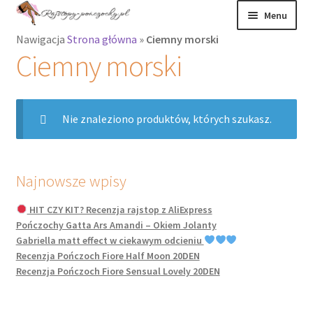
Przejdź
Przejdź
Menu
do
do
Nawigacja
Strona główna
»
Ciemny morski
nawigacji
treści
Rozwiń
Rajstopy
Ciemny morski
menu
potomne
Rajstopy Orirose
Nie znaleziono produktów, których szukasz.
Pończochy i
zakolanówki
Podkolanówki i
Najnowsze wpisy
skarpetki
HIT CZY KIT? Recenzja rajstop z AliExpress
Pończochy Gatta Ars Amandi – Okiem Jolanty
Wszystkie
Gabriella matt effect w ciekawym odcieniu
produkty
Recenzja Pończoch Fiore Half Moon 20DEN
Recenzja Pończoch Fiore Sensual Lovely 20DEN
Rozwiń
Recenzje
menu