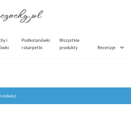
hy i
Podkolanówki
Wszystkie
ówki
i skarpetki
produkty
Recenzje
 szukasz.