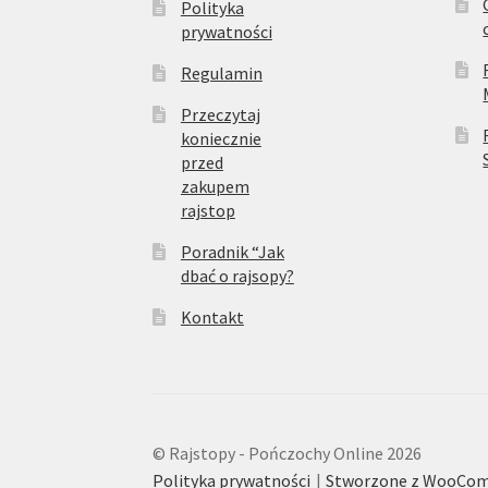
Polityka
prywatności
Regulamin
Przeczytaj
koniecznie
przed
zakupem
rajstop
Poradnik “Jak
dbać o rajsopy?
Kontakt
© Rajstopy - Pończochy Online 2026
Polityka prywatności
Stworzone z WooCo