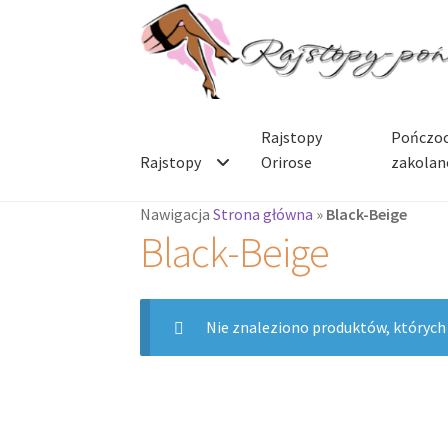
Przejdź
Przejdź
do
do
nawigacji
treści
Rajstopy
Pończoc
Rajstopy
Orirose
zakolan
Nawigacja
Strona główna
»
Black-Beige
Black-Beige
Nie znaleziono produktów, których