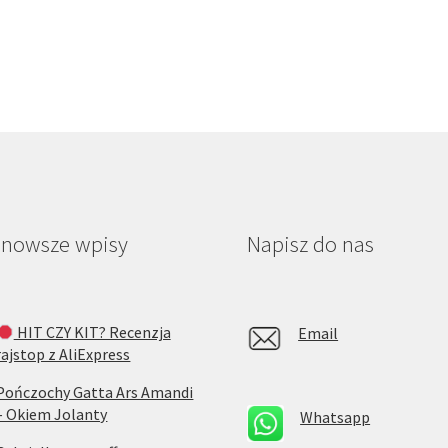
jnowsze wpisy
Napisz do nas
HIT CZY KIT? Recenzja
Email
rajstop z AliExpress
Pończochy Gatta Ars Amandi
– Okiem Jolanty
Whatsapp