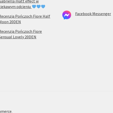
Gabriella matt effect w
ciekawym odcieniu
Facebook Messenger
Recenzja Pończoch Fiore Half
Moon 20DEN
Recenzja Pończoch Fiore
Sensual Lovely 20DEN
mmerce
.