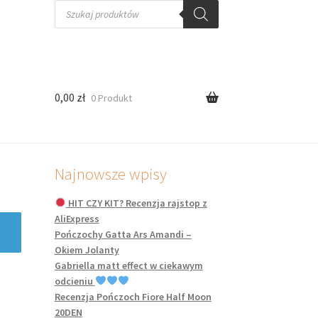
Wyszukiwarka
produktów
0,00
zł
0 Produkt
Najnowsze wpisy
HIT CZY KIT? Recenzja rajstop z
AliExpress
Pończochy Gatta Ars Amandi –
Okiem Jolanty
Gabriella matt effect w ciekawym
odcieniu
Recenzja Pończoch Fiore Half Moon
20DEN