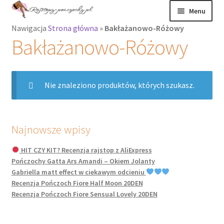
Przejdź
Przejdź
Menu
do
do
Nawigacja
Strona główna
»
Bakłażanowo-Różowy
nawigacji
treści
Rozwiń
Rajstopy
Bakłażanowo-Różowy
menu
potomne
Rajstopy Orirose
Nie znaleziono produktów, których szukasz.
Pończochy i
zakolanówki
Podkolanówki i
Najnowsze wpisy
skarpetki
HIT CZY KIT? Recenzja rajstop z AliExpress
Pończochy Gatta Ars Amandi – Okiem Jolanty
Wszystkie
Gabriella matt effect w ciekawym odcieniu
produkty
Recenzja Pończoch Fiore Half Moon 20DEN
Recenzja Pończoch Fiore Sensual Lovely 20DEN
Rozwiń
Recenzje
menu