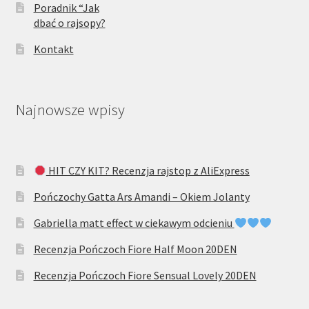
Poradnik “Jak
dbać o rajsopy?
Kontakt
Najnowsze wpisy
HIT CZY KIT? Recenzja rajstop z AliExpress
Pończochy Gatta Ars Amandi – Okiem Jolanty
Gabriella matt effect w ciekawym odcieniu
Recenzja Pończoch Fiore Half Moon 20DEN
Recenzja Pończoch Fiore Sensual Lovely 20DEN