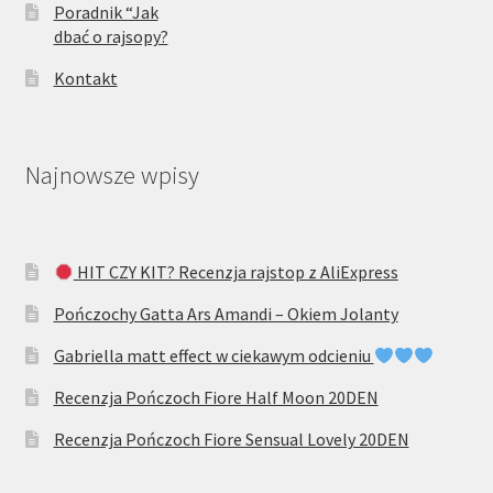
Poradnik “Jak
dbać o rajsopy?
Kontakt
Najnowsze wpisy
HIT CZY KIT? Recenzja rajstop z AliExpress
Pończochy Gatta Ars Amandi – Okiem Jolanty
Gabriella matt effect w ciekawym odcieniu
Recenzja Pończoch Fiore Half Moon 20DEN
Recenzja Pończoch Fiore Sensual Lovely 20DEN