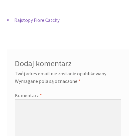
Nawigacja
Poprzedni
Rajstopy Fiore Catchy
wpis:
wpisu
Dodaj komentarz
Twój adres email nie zostanie opublikowany.
Wymagane pola są oznaczone
*
Komentarz
*