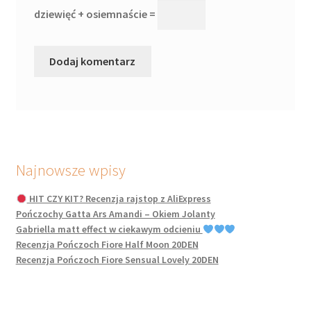
dziewięć + osiemnaście =
Najnowsze wpisy
HIT CZY KIT? Recenzja rajstop z AliExpress
Pończochy Gatta Ars Amandi – Okiem Jolanty
Gabriella matt effect w ciekawym odcieniu
Recenzja Pończoch Fiore Half Moon 20DEN
Recenzja Pończoch Fiore Sensual Lovely 20DEN