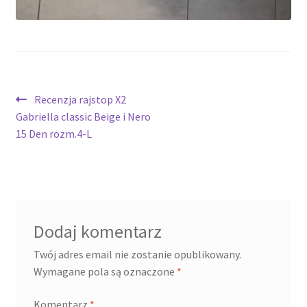
potomne
Nawigacja
Poprzedni
Recenzja rajstop X2
wpis:
Gabriella classic Beige i Nero
wpisu
15 Den rozm.4-L
Dodaj komentarz
Twój adres email nie zostanie opublikowany.
Wymagane pola są oznaczone
*
Komentarz
*