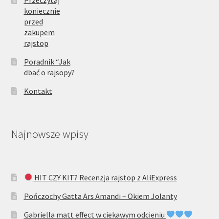
Przeczytaj
koniecznie
przed
zakupem
rajstop
Poradnik “Jak
dbać o rajsopy?
Kontakt
Najnowsze wpisy
HIT CZY KIT? Recenzja rajstop z AliExpress
Pończochy Gatta Ars Amandi – Okiem Jolanty
Gabriella matt effect w ciekawym odcieniu