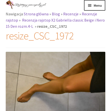
Przejdź
Przejdź
Menu
do
do
Nawigacja
Strona główna
»
Blog
»
Recenzje
»
Recenzje
nawigacji
treści
Rozwiń
Rajstopy
rajstop
»
Recenzja rajstop X2 Gabriella classic Beige i Nero
menu
15 Den rozm.4-L
»
resize_CSC_1972
potomne
Rajstopy Orirose
resize_CSC_1972
Pończochy i
zakolanówki
Podkolanówki i
skarpetki
Wszystkie
produkty
Rozwiń
Recenzje
menu