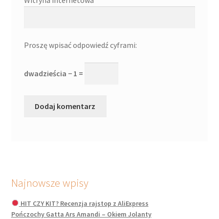
Proszę wpisać odpowiedź cyframi:
dwadzieścia − 1 =
Najnowsze wpisy
HIT CZY KIT? Recenzja rajstop z AliExpress
Pończochy Gatta Ars Amandi – Okiem Jolanty