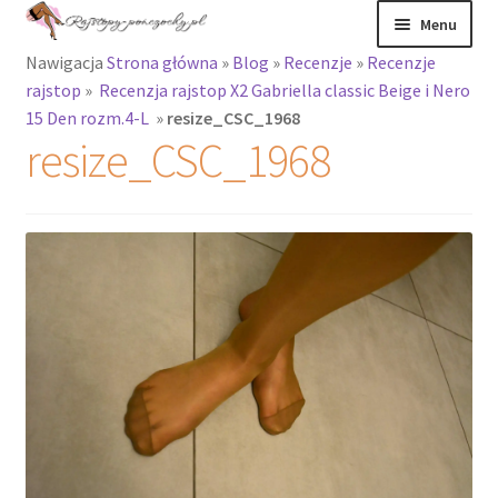
Przejdź
Przejdź
Menu
do
do
Nawigacja
Strona główna
»
Blog
»
Recenzje
»
Recenzje
nawigacji
treści
Rozwiń
Rajstopy
rajstop
»
Recenzja rajstop X2 Gabriella classic Beige i Nero
menu
15 Den rozm.4-L
»
resize_CSC_1968
potomne
Rajstopy Orirose
resize_CSC_1968
Pończochy i
zakolanówki
Podkolanówki i
skarpetki
Wszystkie
produkty
Rozwiń
Recenzje
menu