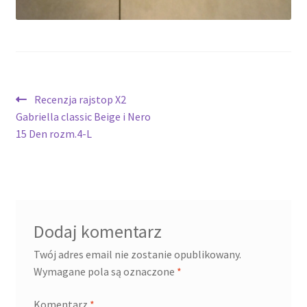
potomne
Nawigacja
Poprzedni
Recenzja rajstop X2
wpis:
Gabriella classic Beige i Nero
wpisu
15 Den rozm.4-L
Dodaj komentarz
Twój adres email nie zostanie opublikowany.
Wymagane pola są oznaczone
*
Komentarz
*