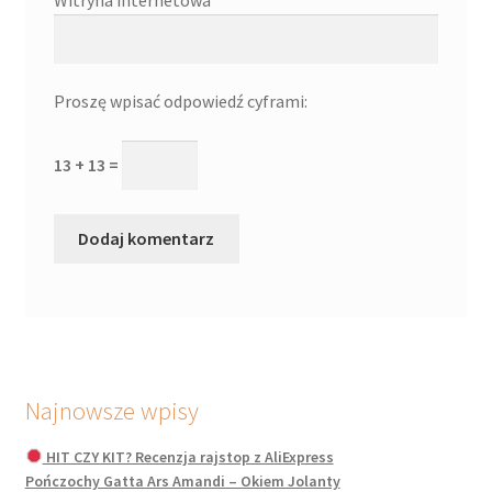
Proszę wpisać odpowiedź cyframi:
13 + 13 =
Najnowsze wpisy
HIT CZY KIT? Recenzja rajstop z AliExpress
Pończochy Gatta Ars Amandi – Okiem Jolanty