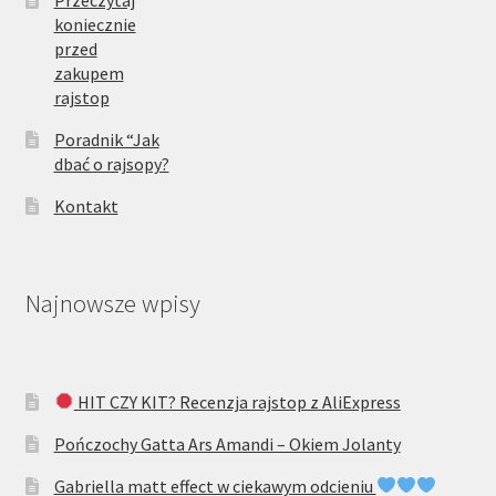
Przeczytaj
koniecznie
przed
zakupem
rajstop
Poradnik “Jak
dbać o rajsopy?
Kontakt
Najnowsze wpisy
HIT CZY KIT? Recenzja rajstop z AliExpress
Pończochy Gatta Ars Amandi – Okiem Jolanty
Gabriella matt effect w ciekawym odcieniu