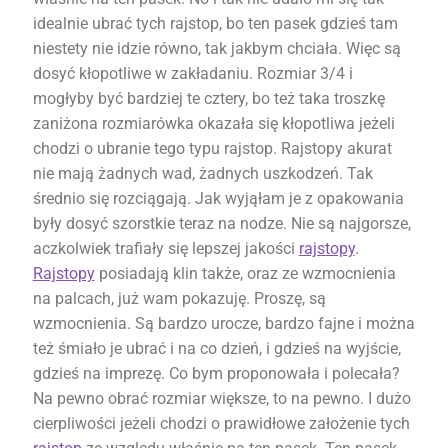
idealnie ubrać tych rajstop, bo ten pasek gdzieś tam
niestety nie idzie równo, tak jakbym chciała. Więc są
dosyć kłopotliwe w zakładaniu. Rozmiar 3/4 i
mogłyby być bardziej te cztery, bo też taka troszkę
zaniżona rozmiarówka okazała się kłopotliwa jeżeli
chodzi o ubranie tego typu rajstop. Rajstopy akurat
nie mają żadnych wad, żadnych uszkodzeń. Tak
średnio się rozciągają. Jak wyjąłam je z opakowania
były dosyć szorstkie teraz na nodze. Nie są najgorsze,
aczkolwiek trafiały się lepszej jakości
rajstopy
.
Rajstopy
posiadają klin także, oraz ze wzmocnienia
na palcach, już wam pokazuję. Proszę, są
wzmocnienia. Są bardzo urocze, bardzo fajne i można
też śmiało je ubrać i na co dzień, i gdzieś na wyjście,
gdzieś na imprezę. Co bym proponowała i polecała?
Na pewno obrać rozmiar większe, to na pewno. I dużo
cierpliwości jeżeli chodzi o prawidłowe założenie tych