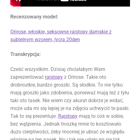
Recenzowany mode
l:
Orirose, włoskie, seksowne rajstopy damskie z
subtelnym wzorem, lycra 20den
Transkrypcja:
Cześć wszystkim. Dzisiaj chciałabym Wam
zaprezentować
rajstopy
z Orirose. Takie oto
drobniutkie, bardzo groszki. Są słodkie. To nie tylko
mają groszki jako zdobienia, ponieważ mają też z tyłu
taki oto tasek. Nie wiem czy akurat dobrze je widać,
może uda mi się lepiej je na zdjęciu uchwycić te paski.
Tak to się prezentuje.
Rajstopy
mają to coś w sobie,
bez wątpienia. Jednak troszkę mnie to kosztowało
dużo cierpliwości, żeby mocniej je ubrać ze względu
właśnie na ten pasek. No i tak nie udało mi się tak