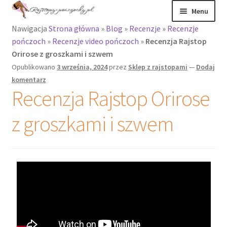
Menu
Nawigacja
Strona główna
»
Blog
»
Recenzje
»
Recenzje
Rajstopy
pończoch
»
Recenzje video pończoch
»
Recenzja Rajstop
Orirose z groszkami i szwem
Rajstopy Orirose
Opublikowano
3 września, 2024
przez
Sklep z rajstopami
—
Dodaj
komentarz
Pończochy i
Recenzja Rajstop Orirose
zakolanówki
z groszkami i szwem
Podkolanówki i
skarpetki
Wszystkie
produkty
Recenzje