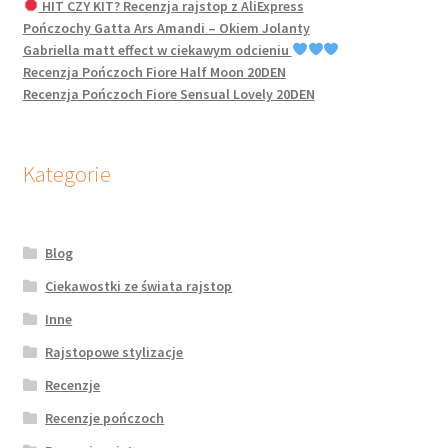
HIT CZY KIT? Recenzja rajstop z AliExpress
Pończochy Gatta Ars Amandi – Okiem Jolanty
Gabriella matt effect w ciekawym odcieniu
Recenzja Pończoch Fiore Half Moon 20DEN
Recenzja Pończoch Fiore Sensual Lovely 20DEN
Kategorie
Blog
Ciekawostki ze świata rajstop
Inne
Rajstopowe stylizacje
Recenzje
Recenzje pończoch