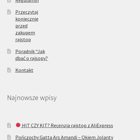
Regulamin
Przeczytaj
koniecznie
przed
zakupem
rajstop
Poradnik “Jak
dbać o rajsopy?
Kontakt
Najnowsze wpisy
HIT CZY KIT? Recenzja rajstop z AliExpress
Pończochy Gatta Ars Amandi – Okiem Jolanty