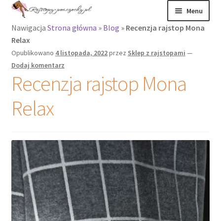
Menu
Nawigacja
Strona główna
»
Blog
»
Recenzja rajstop Mona
Rajstopy
Relax
Opublikowano
4 listopada, 2022
przez
Sklep z rajstopami
—
Rajstopy Orirose
Dodaj komentarz
Recenzja rajstop Mona
Pończochy i
zakolanówki
Relax
Podkolanówki i
skarpetki
Wszystkie
produkty
Recenzje