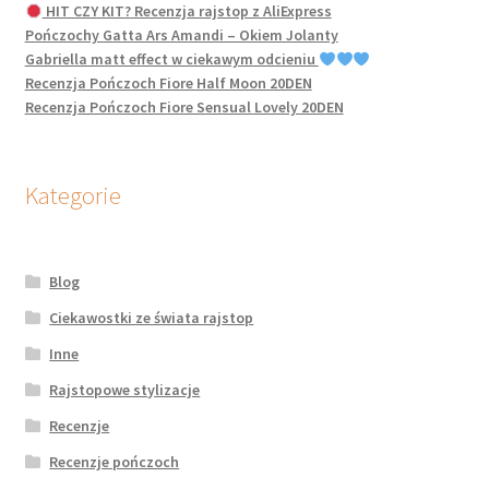
HIT CZY KIT? Recenzja rajstop z AliExpress
Pończochy Gatta Ars Amandi – Okiem Jolanty
Gabriella matt effect w ciekawym odcieniu
Recenzja Pończoch Fiore Half Moon 20DEN
Recenzja Pończoch Fiore Sensual Lovely 20DEN
Kategorie
Blog
Ciekawostki ze świata rajstop
Inne
Rajstopowe stylizacje
Recenzje
Recenzje pończoch