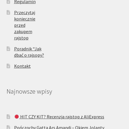
Regulamin
Przeczytaj
koniecznie
przed
zakupem
rajstop
Poradnik “Jak
dbać o rajsopy?
Kontakt
Najnowsze wpisy
HIT CZY KIT? Recenzja rajstop z AliExpress
Pończochy Gatta Ars Amandi – Okiem Jolanty