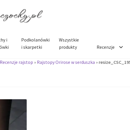
hy i
Podkolanówki
Wszystkie
ówki
i skarpetki
produkty
Recenzje
Recenzje rajstop
»
Rajstopy Orirose w serduszka
»
resize_CSC_19