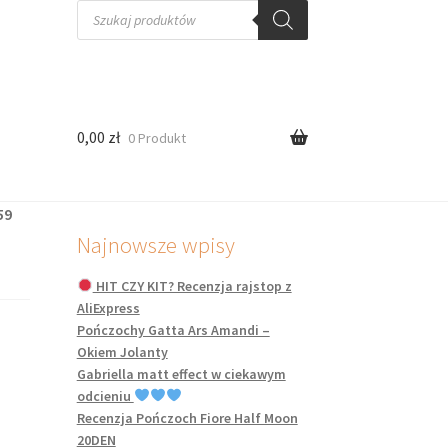
Wyszukiwarka
produktów
0,00
zł
0 Produkt
59
Najnowsze wpisy
HIT CZY KIT? Recenzja rajstop z
AliExpress
Pończochy Gatta Ars Amandi –
Okiem Jolanty
Gabriella matt effect w ciekawym
odcieniu
Recenzja Pończoch Fiore Half Moon
20DEN