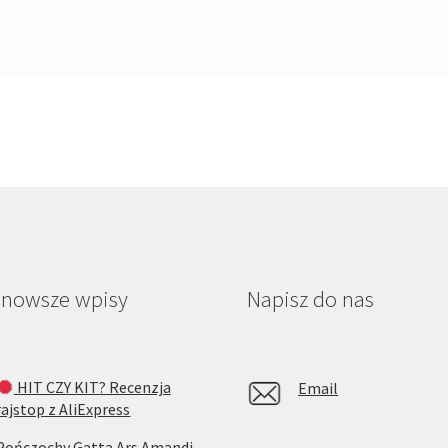
jnowsze wpisy
Napisz do nas
HIT CZY KIT? Recenzja
Email
rajstop z AliExpress
Pończochy Gatta Ars Amandi