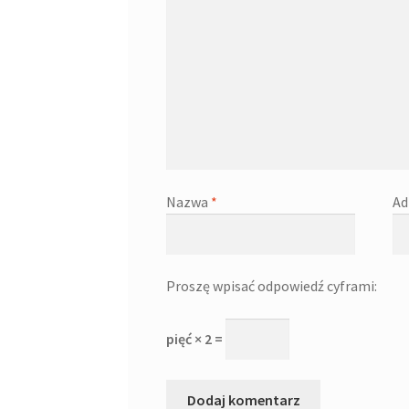
Nazwa
*
Ad
Proszę wpisać odpowiedź cyframi:
pięć × 2 =