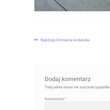
Nawigacja
Poprzedni
Rajstopy Orirose w serduszka
wpis:
wpisu
Dodaj komentarz
Twój adres email nie zostanie opublik
Komentarz
*