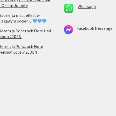
– Okiem Jolanty
Whatsapp
Gabriella matt effect w
ciekawym odcieniu
Facebook Messenger
Recenzja Pończoch Fiore Half
Moon 20DEN
Recenzja Pończoch Fiore
Sensual Lovely 20DEN