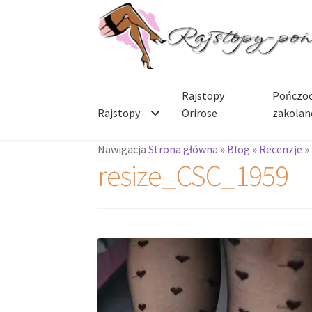
Przejdź
Przejdź
do
do
nawigacji
treści
Rajstopy
Pończoc
Rajstopy
Orirose
zakolan
Nawigacja
Strona główna
»
Blog
»
Recenzje
»
resize_CSC_1959