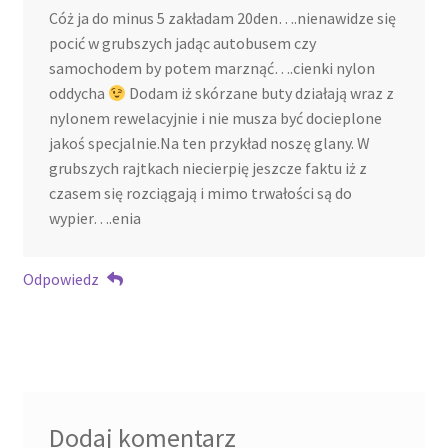
Cóż ja do minus 5 zakładam 20den….nienawidze się
pocić w grubszych jadąc autobusem czy
samochodem by potem marznąć….cienki nylon
oddycha
Dodam iż skórzane buty działają wraz z
nylonem rewelacyjnie i nie musza być docieplone
jakoś specjalnie.Na ten przykład noszę glany. W
grubszych rajtkach niecierpię jeszcze faktu iż z
czasem się rozciągają i mimo trwałości są do
wypier….enia
Odpowiedz
Dodaj komentarz