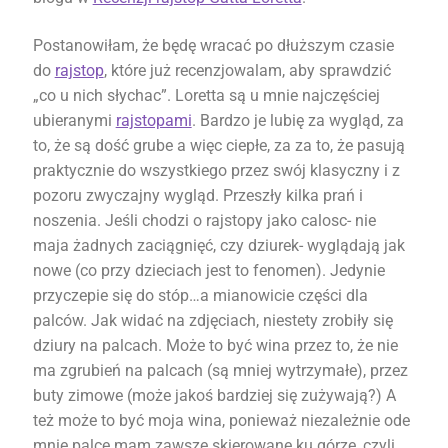
Postanowiłam, że będę wracać po dłuższym czasie
do
rajstop
, które już recenzjowalam, aby sprawdzić
„co u nich słychac”. Loretta są u mnie najczęściej
ubieranymi
rajstopami
. Bardzo je lubię za wygląd, za
to, że są dość grube a więc ciepłe, za za to, że pasują
praktycznie do wszystkiego przez swój klasyczny i z
pozoru zwyczajny wygląd. Przeszły kilka prań i
noszenia. Jeśli chodzi o rajstopy jako calosc- nie
maja żadnych zaciągnięć, czy dziurek- wyglądają jak
nowe (co przy dzieciach jest to fenomen). Jedynie
przyczepie się do stóp…a mianowicie części dla
palców. Jak widać na zdjęciach, niestety zrobiły się
dziury na palcach. Może to być wina przez to, że nie
ma zgrubień na palcach (są mniej wytrzymałe), przez
buty zimowe (może jakoś bardziej się zużywają?) A
też może to być moja wina, ponieważ niezależnie ode
mnie palce mam zawsze skierowane ku górze, czyli