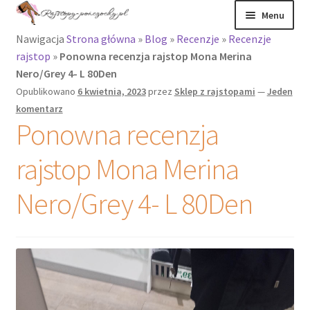
Menu
Nawigacja
Strona główna
»
Blog
»
Recenzje
»
Recenzje
Rajstopy
rajstop
»
Ponowna recenzja rajstop Mona Merina
Nero/Grey 4- L 80Den
Rajstopy Orirose
Opublikowano
6 kwietnia, 2023
przez
Sklep z rajstopami
—
Jeden
komentarz
Pończochy i
Ponowna recenzja
zakolanówki
rajstop Mona Merina
Podkolanówki i
skarpetki
Nero/Grey 4- L 80Den
Wszystkie
produkty
Recenzje