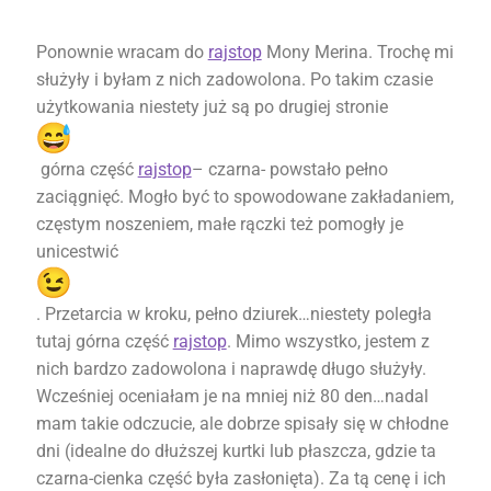
Ponownie wracam do
rajstop
Mony Merina. Trochę mi
służyły i byłam z nich zadowolona. Po takim czasie
użytkowania niestety już są po drugiej stronie
górna część
rajstop
– czarna- powstało pełno
zaciągnięć. Mogło być to spowodowane zakładaniem,
częstym noszeniem, małe rączki też pomogły je
unicestwić
. Przetarcia w kroku, pełno dziurek…niestety poległa
tutaj górna część
rajstop
. Mimo wszystko, jestem z
nich bardzo zadowolona i naprawdę długo służyły.
Wcześniej oceniałam je na mniej niż 80 den…nadal
mam takie odczucie, ale dobrze spisały się w chłodne
dni (idealne do dłuższej kurtki lub płaszcza, gdzie ta
czarna-cienka część była zasłonięta). Za tą cenę i ich