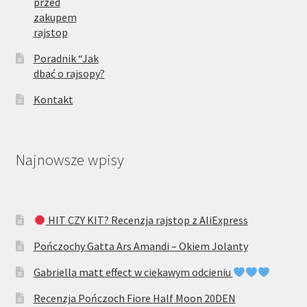
przed
zakupem
rajstop
Poradnik “Jak
dbać o rajsopy?
Kontakt
Najnowsze wpisy
HIT CZY KIT? Recenzja rajstop z AliExpress
Pończochy Gatta Ars Amandi – Okiem Jolanty
Gabriella matt effect w ciekawym odcieniu
Recenzja Pończoch Fiore Half Moon 20DEN