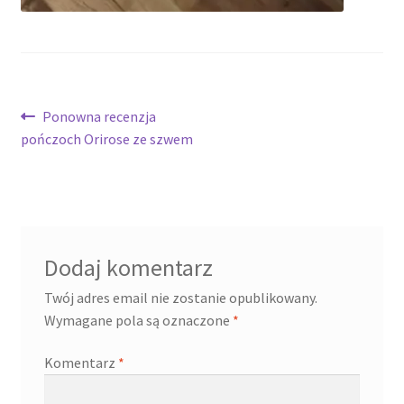
Nawigacja
Poprzedni
Ponowna recenzja
wpis:
pończoch Orirose ze szwem
wpisu
Dodaj komentarz
Twój adres email nie zostanie opublikowany.
Wymagane pola są oznaczone
*
Komentarz
*