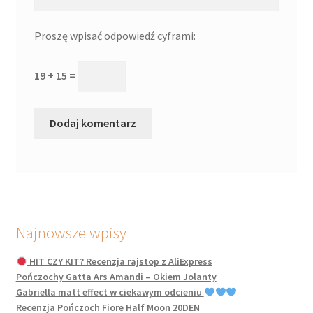
Proszę wpisać odpowiedź cyframi:
19 + 15 =
Najnowsze wpisy
HIT CZY KIT? Recenzja rajstop z AliExpress
Pończochy Gatta Ars Amandi – Okiem Jolanty
Gabriella matt effect w ciekawym odcieniu
Recenzja Pończoch Fiore Half Moon 20DEN