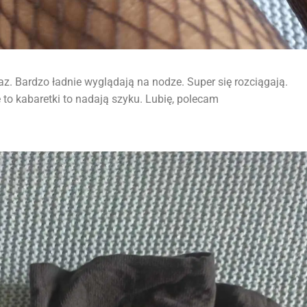
raz. Bardzo ładnie wyglądają na nodze. Super się rozciągają.
 to kabaretki to nadają szyku. Lubię, polecam