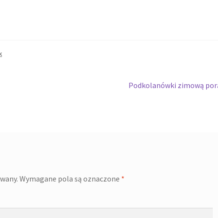
k
Podkolanówki zimową por
owany.
Wymagane pola są oznaczone
*