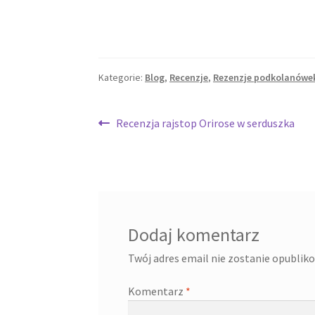
Kategorie:
Blog
,
Recenzje
,
Rezenzje podkolanówe
Recenzja rajstop Orirose w serduszka
Dodaj komentarz
Twój adres email nie zostanie opublik
Komentarz
*