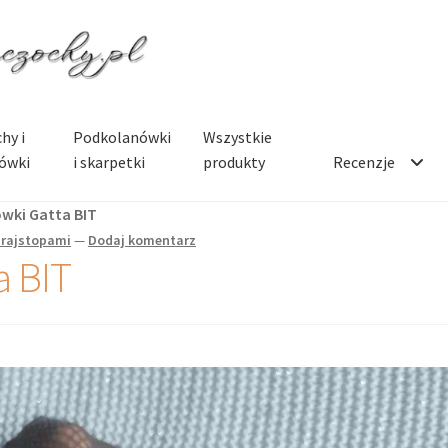
hy i
Podkolanówki
Wszystkie
ówki
i skarpetki
produkty
Recenzje
wki Gatta BIT
 rajstopami
—
Dodaj komentarz
a BIT