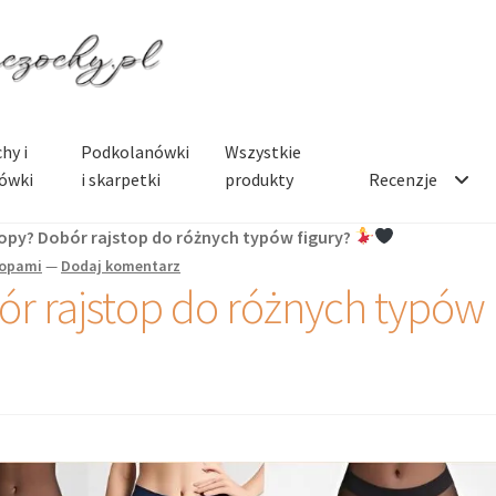
hy i
Podkolanówki
Wszystkie
ówki
i skarpetki
produkty
Recenzje
topy? Dobór rajstop do różnych typów figury?
topami
—
Dodaj komentarz
bór rajstop do różnych typów