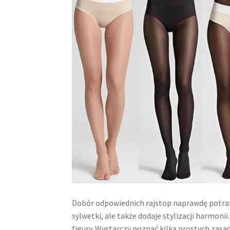
Dobór odpowiednich rajstop naprawdę potrafi 
sylwetki, ale także dodaje stylizacji harmoni
figury. Wystarczy poznać kilka prostych zasa