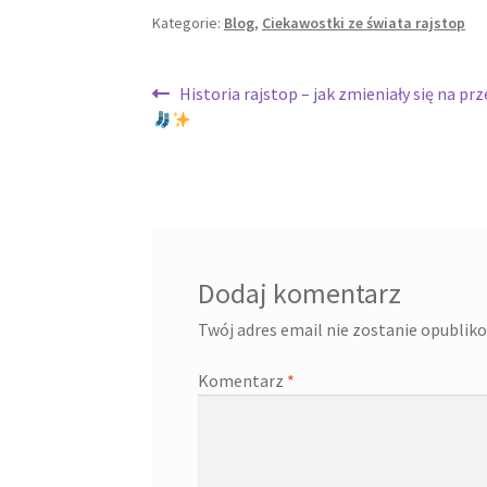
Kategorie:
Blog
,
Ciekawostki ze świata rajstop
Nawigacja
Poprzedni
Historia rajstop – jak zmieniały się na prz
wpis:
wpisu
Dodaj komentarz
Twój adres email nie zostanie opublik
Komentarz
*