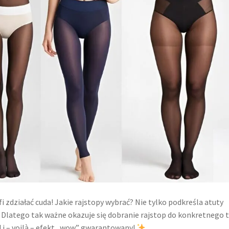
zdziałać cuda! Jakie rajstopy wybrać? Nie tylko podkreśla atuty
i. Dlatego tak ważne okazuje się dobranie rajstop do konkretnego 
d i – voilà – efekt „wow” gwarantowany!