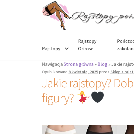
Przejdź
Przejdź
do
do
nawigacji
treści
Rajstopy
Pończoc
Rajstopy
Orirose
zakolan
Nawigacja
Strona główna
»
Blog
»
Jakie rajs
Opublikowano
8 kwietnia, 2025
przez
Sklep z rajs
Jakie rajstopy? Do
figury?