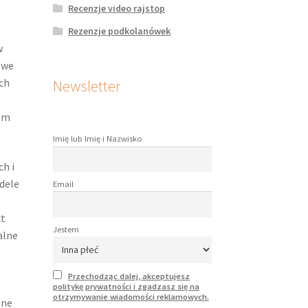
Recenzje video rajstop
Rezenzje podkolanówek
w
owe
ch
Newsletter
rem
Imię lub Imię i Nazwisko
ch i
dele
Email
kt
Jestem
alne
Przechodząc dalej, akceptujesz
politykę prywatności i zgadzasz się na
otrzymywanie wiadomości reklamowych.
lne