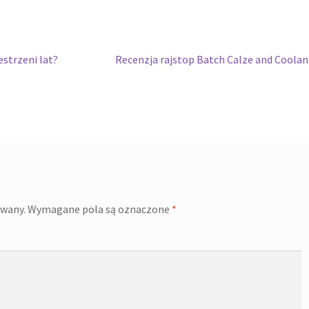
Następny
estrzeni lat?
Recenzja rajstop Batch Calze and Coolan
wpis:
owany.
Wymagane pola są oznaczone
*