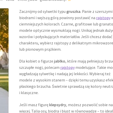
Zacznijmy od sylwetki typu
gruszka
. Panie z szerszymi
biodrami i węższą górą powinny postawić na
rajstopy
ciemniejszych kolorach. Czarne, grafitowe lub granat
modele optycznie wysmuklają nogi. Unikaj jednak duży
wzorów i połyskujących materiałów. Jeśli chcesz dodać
charakteru, wybierz rajstopy z delikatnym mikrowzo
lub pionowym prążkiem.
Dla kobiet o figurze
jabłko
, które mają pełniejszy brzu
szczupłe nogi, polecam
rajstopy
modelujące. Takie mo
wygładzają sylwetkę i nadają jej lekkości. Wybieraj też
modele z wysokim stanem – dzięki temu uzyskasz efe
płaskiego brzucha. Świetnie sprawdzą się kolory neutr
i klasyczne.
Jeśli masz figurę
klepsydry
, możesz pozwolić sobie na
więcej. Talia osy, biodra i biust w równowadze – to idea