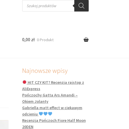
Wyszukiwarka
produktów
0,00
zł
0 Produkt
Najnowsze wpisy
HIT CZY KIT? Recenzja rajstop z
AliExpress
Pończochy Gatta Ars Amandi –
Okiem Jolanty
Gabriella matt effect w ciekawym
odcieniu
Recenzja Pończoch Fiore Half Moon
20DEN