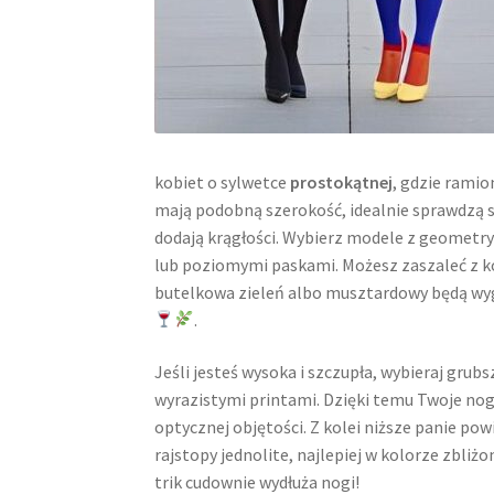
kobiet o sylwetce
prostokątnej
, gdzie ramion
mają podobną szerokość, idealnie sprawdzą 
dodają krągłości. Wybierz modele z geomet
lub poziomymi paskami. Możesz zaszaleć z k
butelkowa zieleń albo musztardowy będą wyg
.
Jeśli jesteś wysoka i szczupła, wybieraj grub
wyrazistymi printami. Dzięki temu Twoje nog
optycznej objętości. Z kolei niższe panie pow
rajstopy jednolite, najlepiej w kolorze zbliż
trik cudownie wydłuża nogi!