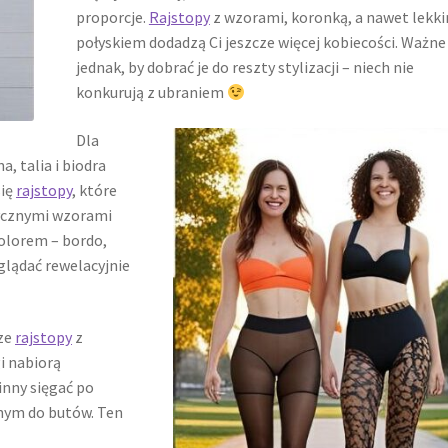
proporcje.
Rajstopy
z wzorami, koronką, a nawet lekk
połyskiem dodadzą Ci jeszcze więcej kobiecości. Ważne
jednak, by dobrać je do reszty stylizacji – niech nie
konkurują z ubraniem
Dla
a, talia i biodra
się
rajstopy
, które
rycznymi wzorami
olorem – bordo,
lądać rewelacyjnie
sze
rajstopy
z
i nabiorą
inny sięgać po
onym do butów. Ten