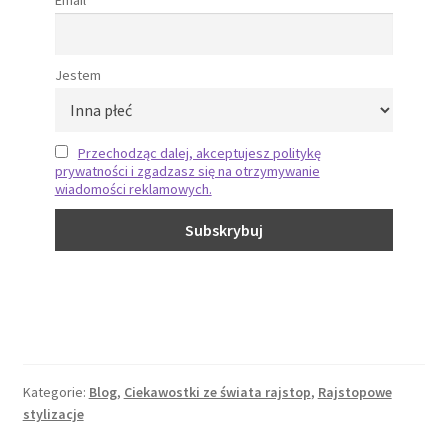
Email
Jestem
Przechodząc dalej, akceptujesz politykę
prywatności i zgadzasz się na otrzymywanie
wiadomości reklamowych.
Kategorie:
Blog
,
Ciekawostki ze świata rajstop
,
Rajstopowe
stylizacje