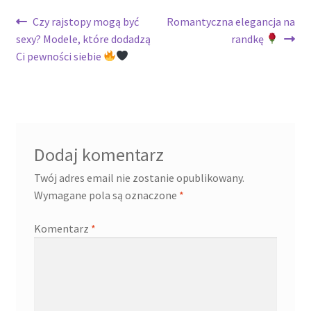
Nawigacja
Poprzedni
Następny
Czy rajstopy mogą być
Romantyczna elegancja na
wpis:
wpis:
sexy? Modele, które dodadzą
randkę
wpisu
Ci pewności siebie
Dodaj komentarz
Twój adres email nie zostanie opublikowany.
Wymagane pola są oznaczone
*
Komentarz
*