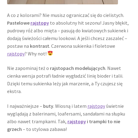
A co z kolorami? Nie musisz ograniczać się do cielistych.
Pastelowe
rajstopy
to absolutny hit sezonu! Jasny błękit,
pudrowy róż albo mięta – pasują do kwiatowych sukienek i
dodają świeżości całemu lookowi. A jeśli chcesz zaszaleć –
postaw na
kontrast
. Czerwona sukienka i fioletowe
rajstopy
? Why not!
Nie zapominaj też o
rajstopach modelujących
. Nawet
cienka wersja potrafi ładnie wygładzić linię bioder i talii.
Dzięki temu sukienka leży jak marzenie, a Ty czujesz się
ekstra.
I najważniejsze –
buty
. Wiosną i latem
rajstopy
świetnie
wyglądają z balerinami, loafersami, sandałami na słupku
albo nawet trampkami. Tak,
rajstopy
i trampki to nie
grzech
– to stylowa zabawa!