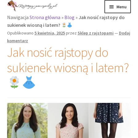
Przejdź
Przejdź
Menu
do
do
Nawigacja
Strona główna
»
Blog
»
Jak nosić rajstopy do
nawigacji
treści
Rozwiń
Rajstopy
sukienek wiosną i latem?
menu
Opublikowano
5 kwietnia, 2025
przez
Sklep z rajstopami
—
Dodaj
potomne
Rajstopy Orirose
komentarz
Jak nosić rajstopy do
Pończochy i
zakolanówki
sukienek wiosną i latem?
Podkolanówki i
skarpetki
Wszystkie
produkty
Rozwiń
Recenzje
menu