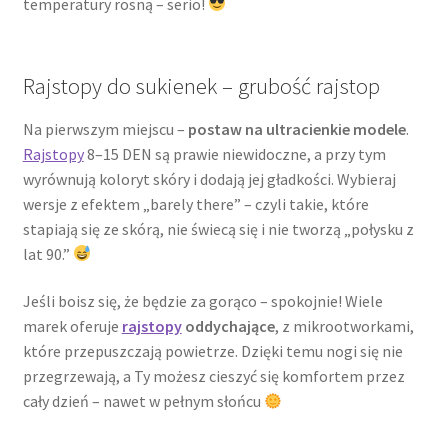
temperatury rosną – serio!
Rajstopy do sukienek – grubość rajstop
Na pierwszym miejscu –
postaw na ultracienkie modele
.
Rajstopy
8–15 DEN są prawie niewidoczne, a przy tym
wyrównują koloryt skóry i dodają jej gładkości. Wybieraj
wersje z efektem „barely there” – czyli takie, które
stapiają się ze skórą, nie świecą się i nie tworzą „połysku z
lat 90.”
Jeśli boisz się, że będzie za gorąco – spokojnie! Wiele
marek oferuje
rajstopy
oddychające
, z mikrootworkami,
które przepuszczają powietrze. Dzięki temu nogi się nie
przegrzewają, a Ty możesz cieszyć się komfortem przez
cały dzień – nawet w pełnym słońcu