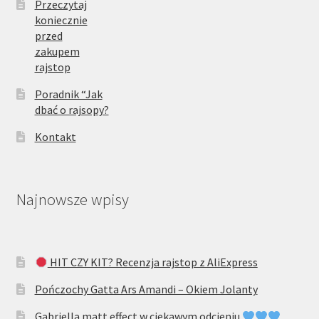
Przeczytaj
koniecznie
przed
zakupem
rajstop
Poradnik “Jak
dbać o rajsopy?
Kontakt
Najnowsze wpisy
HIT CZY KIT? Recenzja rajstop z AliExpress
Pończochy Gatta Ars Amandi – Okiem Jolanty
Gabriella matt effect w ciekawym odcieniu