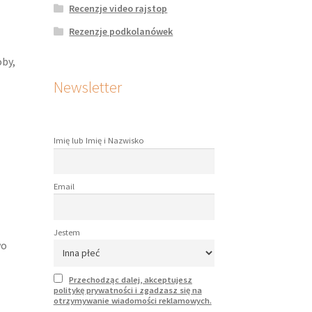
Recenzje video rajstop
Rezenzje podkolanówek
oby,
Newsletter
Imię lub Imię i Nazwisko
Email
Jestem
wo
Przechodząc dalej, akceptujesz
politykę prywatności i zgadzasz się na
otrzymywanie wiadomości reklamowych.