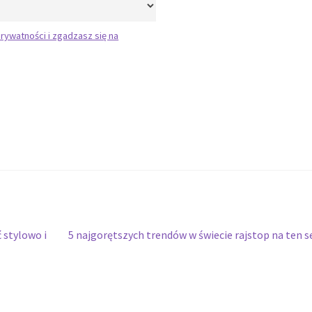
rywatności i zgadzasz się na
Następny
 stylowo i
5 najgorętszych trendów w świecie rajstop na ten 
wpis: