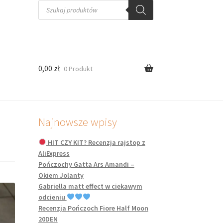
Wyszukiwarka
produktów
0,00
zł
0 Produkt
Najnowsze wpisy
HIT CZY KIT? Recenzja rajstop z
AliExpress
Pończochy Gatta Ars Amandi –
Okiem Jolanty
Gabriella matt effect w ciekawym
odcieniu
Recenzja Pończoch Fiore Half Moon
20DEN