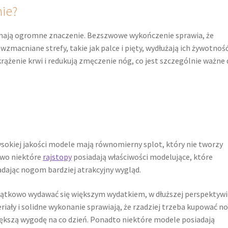
ie?
mają ogromne znaczenie. Bezszwowe wykończenie sprawia, że
zmacniane strefy, takie jak palce i pięty, wydłużają ich żywotność
ążenie krwi i redukują zmęczenie nóg, co jest szczególnie ważne 
ysokiej jakości modele mają równomierny splot, który nie tworzy
owo niektóre
rajstopy
posiadają właściwości modelujące, które
nadając nogom bardziej atrakcyjny wygląd.
zątkowo wydawać się większym wydatkiem, w dłuższej perspektywi
eriały i solidne wykonanie sprawiają, że rzadziej trzeba kupować n
większą wygodę na co dzień. Ponadto niektóre modele posiadają