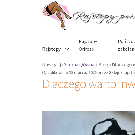
Przejdź
Przejdź
do
do
nawigacji
treści
Rajstopy
Pończoc
Rajstopy
Orirose
zakolan
Nawigacja
Strona główna
»
Blog
»
Dlaczego 
Opublikowano
28 marca, 2025
przez
Sklep z rajst
Dlaczego warto inw