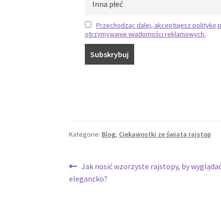
Przechodząc dalej, akceptujesz politykę p
otrzymywanie wiadomości reklamowych.
Kategorie:
Blog
,
Ciekawostki ze świata rajstop
Nawigacja
Poprzedni
Jak nosić wzorzyste rajstopy, by wyglądać
wpis:
elegancko?
wpisu