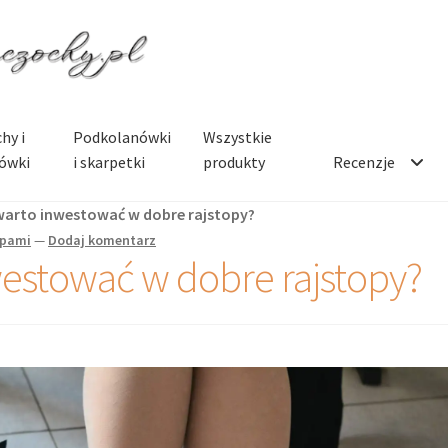
hy i
Podkolanówki
Wszystkie
ówki
i skarpetki
produkty
Recenzje
warto inwestować w dobre rajstopy?
opami
—
Dodaj komentarz
estować w dobre rajstopy?