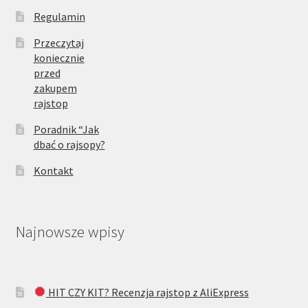
Regulamin
Przeczytaj
koniecznie
przed
zakupem
rajstop
Poradnik “Jak
dbać o rajsopy?
Kontakt
Najnowsze wpisy
HIT CZY KIT? Recenzja rajstop z AliExpress