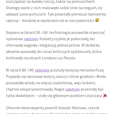
oszczędzać na każdej rzeczy, także na pończochach.
Dlatego wiele z nich malowało sobie linie na nogach, by
udawać szew pończoch. Tak powstała pierwsza namiastka
rajstop – bardziej w wyobraźni niż w rzeczywistości
.
Dopiero w latach 50. i 60. technologia pozwoliła stworzyć
nylonowe
rajstopy
. Kobiety szybko je pokochały, bo
oferowały wygodę i elegancję jednocześnie. W dodatku
idealnie pasowały do coraz krótszych spódniczek, które
królowały na ulicach Londynu czy Paryża.
W latach 80. i 90.
rajstopy
przeszły kolejną metamorfozę.
Pojawiły się neonowe kolory, wzory i różne grubości. Moda
pozwalała wtedy na więcej szaleństwa, więc kobiety
chętnie eksperymentowały. Nagle
rajstopy
przestały być
tylko dodatkiem – stały się głównym punktem stylizacji
.
Obecnie obserwujemy powrót klasyki. Matowe, czarne
rajstopy
znów dominują. Choć modne stają się także wzory