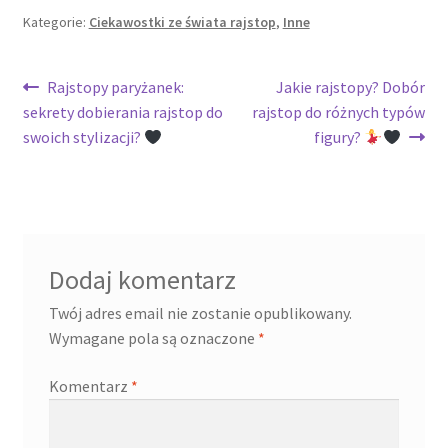
Kategorie:
Ciekawostki ze świata rajstop
,
Inne
Nawigacja
Poprzedni
Następny
Rajstopy paryżanek:
Jakie rajstopy? Dobór
wpis:
wpis:
sekrety dobierania rajstop do
rajstop do różnych typów
wpisu
swoich stylizacji?
figury?
Dodaj komentarz
Twój adres email nie zostanie opublikowany.
Wymagane pola są oznaczone
*
Komentarz
*