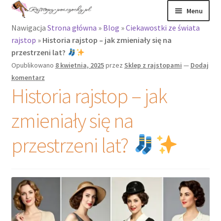
Przejdź
Przejdź
Menu
do
do
Nawigacja
Strona główna
»
Blog
»
Ciekawostki ze świata
nawigacji
treści
Rozwiń
Rajstopy
rajstop
»
Historia rajstop – jak zmieniały się na
menu
przestrzeni lat?
potomne
Rajstopy Orirose
Opublikowano
8 kwietnia, 2025
przez
Sklep z rajstopami
—
Dodaj
komentarz
Pończochy i
Historia rajstop – jak
zakolanówki
zmieniały się na
Podkolanówki i
skarpetki
przestrzeni lat?
Wszystkie
produkty
Rozwiń
Recenzje
menu