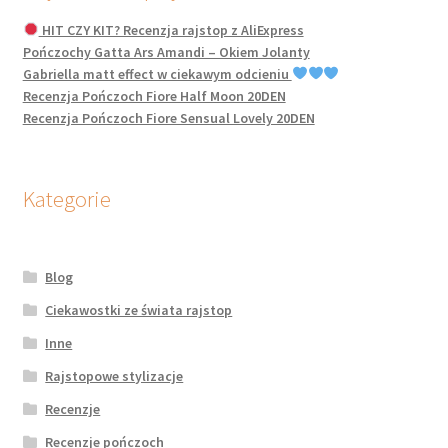
HIT CZY KIT? Recenzja rajstop z AliExpress
Pończochy Gatta Ars Amandi – Okiem Jolanty
Gabriella matt effect w ciekawym odcieniu
Recenzja Pończoch Fiore Half Moon 20DEN
Recenzja Pończoch Fiore Sensual Lovely 20DEN
Kategorie
Blog
Ciekawostki ze świata rajstop
Inne
Rajstopowe stylizacje
Recenzje
Recenzje pończoch