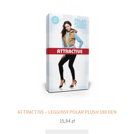
wariantów.
Opcje
można
wybrać
na
stronie
produktu
ATTRACTIVE – LEGGINSY POLAR PLUSH 180 DEN
15,94
zł
Ten