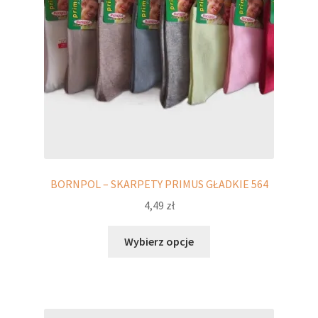
stronie
produktu
BORNPOL – SKARPETY PRIMUS GŁADKIE 564
4,49
zł
Ten
Wybierz opcje
produkt
ma
wiele
wariantów.