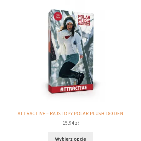
Opcje
można
wybrać
na
stronie
produktu
ATTRACTIVE – RAJSTOPY POLAR PLUSH 180 DEN
15,94
zł
Ten
Wybierz opcje