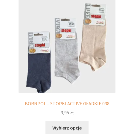
Opcje
można
wybrać
na
stronie
produktu
BORNPOL – STOPKI ACTIVE GŁADKIE 038
3,95
zł
Ten
Wybierz opcje
produkt