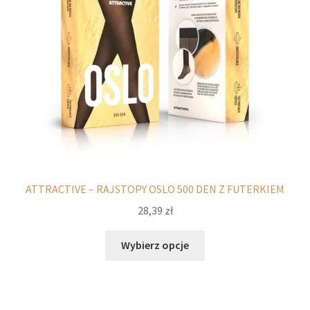
na
stronie
produktu
ATTRACTIVE – RAJSTOPY OSLO 500 DEN Z FUTERKIEM
28,39
zł
Ten
Wybierz opcje
produkt
ma
wiele
wariantów.