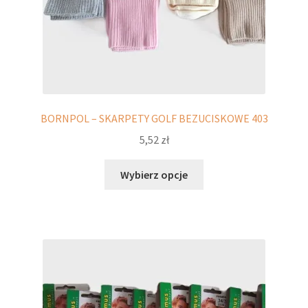
BORNPOL – SKARPETY GOLF BEZUCISKOWE 403
5,52
zł
Ten
Wybierz opcje
produkt
ma
wiele
wariantów.
Opcje
można
wybrać
na