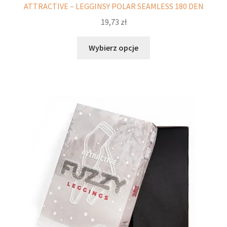
ATTRACTIVE – LEGGINSY POLAR SEAMLESS 180 DEN
19,73
zł
Ten
Wybierz opcje
produkt
ma
wiele
wariantów.
Opcje
można
wybrać
na
stronie
produktu