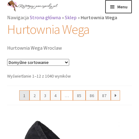
Przejdź
Przejdź
Menu
do
do
Nawigacja
Strona główna
»
Sklep
»
Hurtownia Wega
nawigacji
treści
Rozwiń
Rajstopy
Hurtownia Wega
menu
potomne
Rajstopy Orirose
Hurtownia Wega Wroclaw
Pończochy i
zakolanówki
Wyświetlanie 1–12 z 1040 wyników
Podkolanówki i
skarpetki
1
2
3
4
…
85
86
87
Wszystkie
produkty
Rozwiń
Recenzje
menu