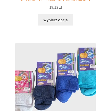
19,13
zł
Ten
Wybierz opcje
produkt
ma
wiele
wariantów.
Opcje
można
wybrać
na
stronie
produktu