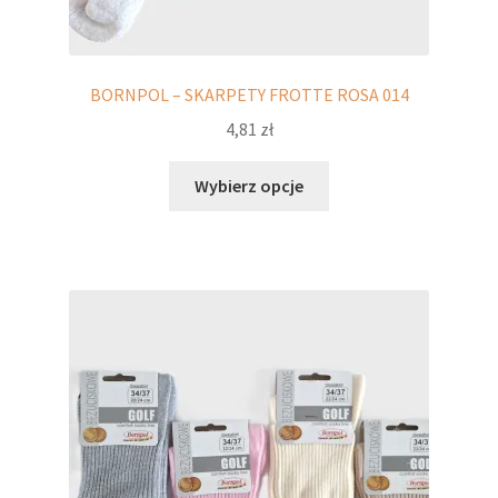
BORNPOL – SKARPETY FROTTE ROSA 014
4,81
zł
Ten
Wybierz opcje
produkt
ma
wiele
wariantów.
Opcje
można
wybrać
na
stronie
produktu