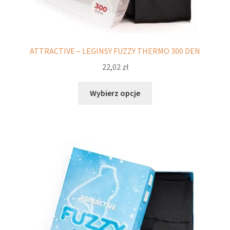
ATTRACTIVE – LEGINSY FUZZY THERMO 300 DEN
22,02
zł
Ten
Wybierz opcje
produkt
ma
wiele
wariantów.
Opcje
można
wybrać
na
stronie
produktu