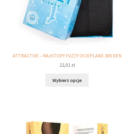
ATTRACTIVE – RAJSTOPY FUZZY OCIEPLANE 300 DEN
22,02
zł
Ten
Wybierz opcje
produkt
ma
wiele
wariantów.
Opcje
można
wybrać