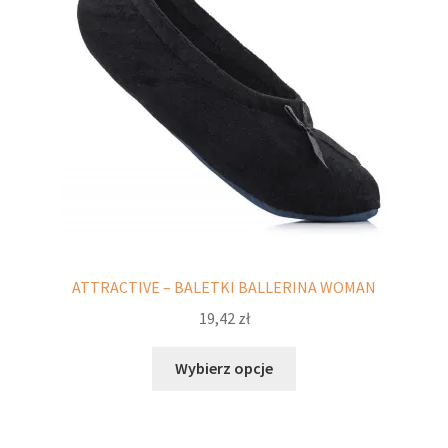
potomne
ATTRACTIVE – BALETKI BALLERINA WOMAN
19,42
zł
Ten
Wybierz opcje
produkt
ma
wiele