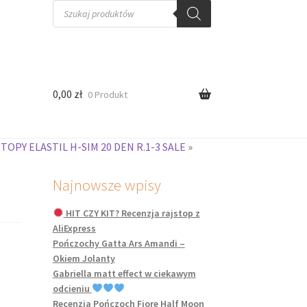
Wyszukiwarka
produktów
0,00
zł
0 Produkt
STOPY ELASTIL H-SIM 20 DEN R.1-3 SALE
»
Najnowsze wpisy
HIT CZY KIT? Recenzja rajstop z
AliExpress
Pończochy Gatta Ars Amandi –
Okiem Jolanty
Gabriella matt effect w ciekawym
odcieniu
Recenzja Pończoch Fiore Half Moon