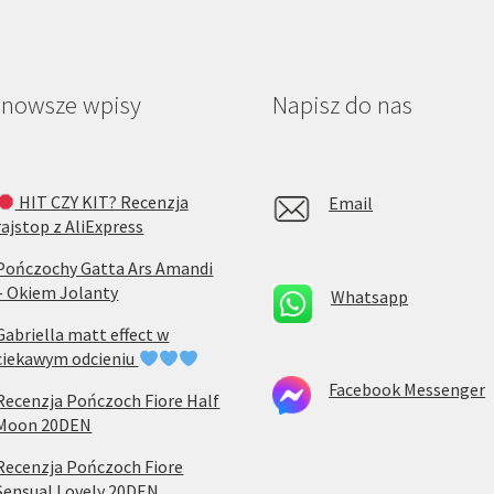
jnowsze wpisy
Napisz do nas
HIT CZY KIT? Recenzja
Email
rajstop z AliExpress
Pończochy Gatta Ars Amandi
– Okiem Jolanty
Whatsapp
Gabriella matt effect w
ciekawym odcieniu
Facebook Messenger
Recenzja Pończoch Fiore Half
Moon 20DEN
Recenzja Pończoch Fiore
Sensual Lovely 20DEN