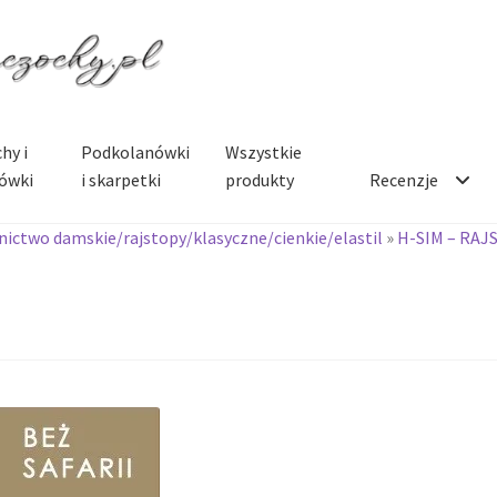
hy i
Podkolanówki
Wszystkie
ówki
i skarpetki
produkty
Recenzje
ictwo damskie/rajstopy/klasyczne/cienkie/elastil
»
H-SIM – RAJ