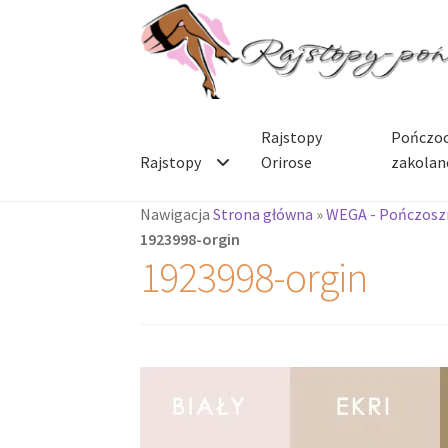
Przejdź
Przejdź
do
do
nawigacji
treści
Rajstopy
Pończoc
Rajstopy
Orirose
zakolan
Nawigacja
Strona główna
»
WEGA - Pończoszn
1923998-orgin
1923998-orgin