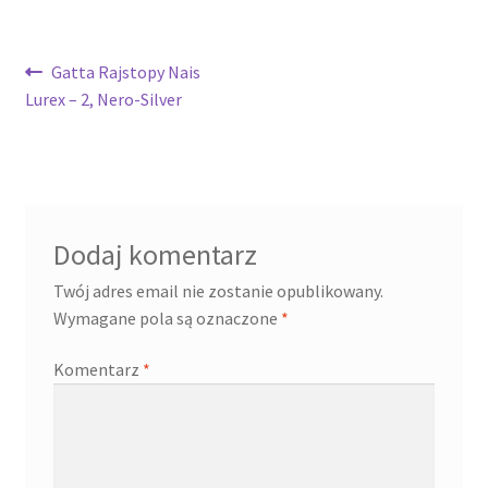
Nawigacja
Poprzedni
Gatta Rajstopy Nais
wpis:
Lurex – 2, Nero-Silver
wpisu
Dodaj komentarz
Twój adres email nie zostanie opublikowany.
Wymagane pola są oznaczone
*
Komentarz
*