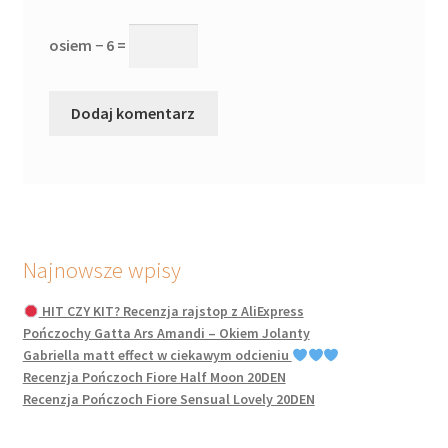
osiem − 6 =
Najnowsze wpisy
HIT CZY KIT? Recenzja rajstop z AliExpress
Pończochy Gatta Ars Amandi – Okiem Jolanty
Gabriella matt effect w ciekawym odcieniu
Recenzja Pończoch Fiore Half Moon 20DEN
Recenzja Pończoch Fiore Sensual Lovely 20DEN