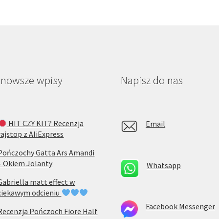
jnowsze wpisy
Napisz do nas
HIT CZY KIT? Recenzja
Email
rajstop z AliExpress
Pończochy Gatta Ars Amandi
– Okiem Jolanty
Whatsapp
Gabriella matt effect w
ciekawym odcieniu
Facebook Messenger
Recenzja Pończoch Fiore Half