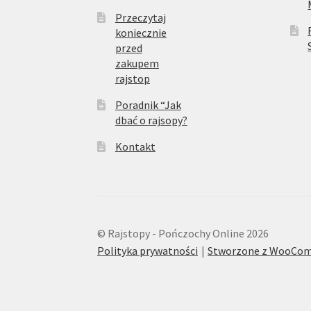
Przeczytaj
koniecznie
przed
zakupem
rajstop
Poradnik “Jak
dbać o rajsopy?
Kontakt
© Rajstopy - Pończochy Online 2026
Polityka prywatności
Stworzone z WooCo