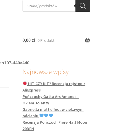
Wyszukiwarka
produktów
0,00
zł
0 Produkt
lep107-440×440
Najnowsze wpisy
HIT CZY KIT? Recenzja rajstop z
AliExpress
Pończochy Gatta Ars Amandi –
Okiem Jolanty
Gabriella matt effect w ciekawym
odcieniu
Recenzja Pończoch Fiore Half Moon
20DEN