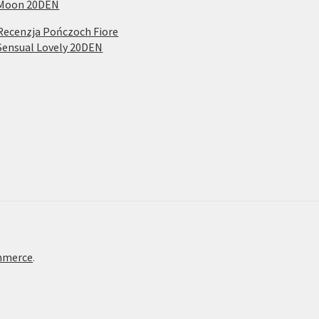
Moon 20DEN
Recenzja Pończoch Fiore
Sensual Lovely 20DEN
mmerce
.