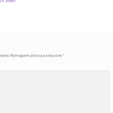
ODY 20den
owany.
Wymagane pola są oznaczone
*