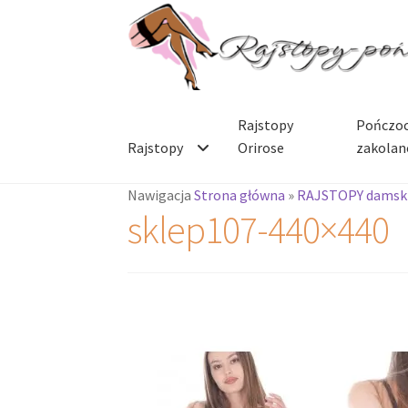
Przejdź
Przejdź
do
do
nawigacji
treści
Rajstopy
Pończoc
Rajstopy
Orirose
zakolan
Nawigacja
Strona główna
»
RAJSTOPY damsk
sklep107-440×440