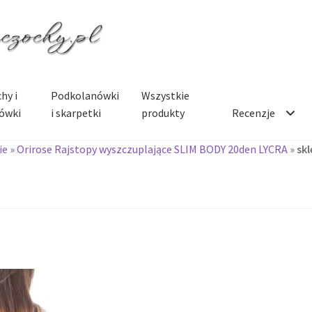
hy i
Podkolanówki
Wszystkie
ówki
i skarpetki
produkty
Recenzje
ie
»
Orirose Rajstopy wyszczuplające SLIM BODY 20den LYCRA
»
sk