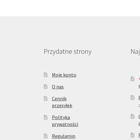
Przydatne strony
Na
Moje konto
O nas
Cennik
przesyłek
Polityka
prywatności
Regulamin