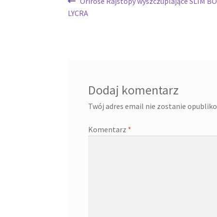
Nawigacja
Poprzedni
Orirose Rajstopy wyszczuplające SLIM B
wpis:
LYCRA
wpisu
Dodaj komentarz
Twój adres email nie zostanie opublik
Komentarz
*