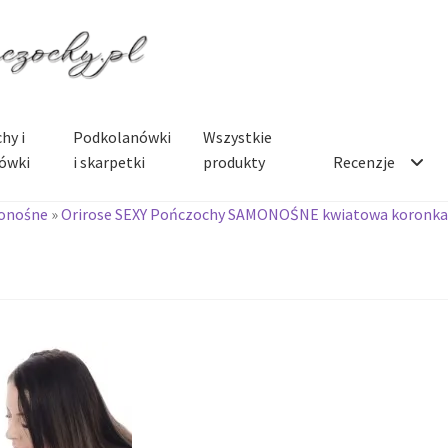
hy i
Podkolanówki
Wszystkie
ówki
i skarpetki
produkty
Recenzje
onośne
»
Orirose SEXY Pończochy SAMONOŚNE kwiatowa koronka