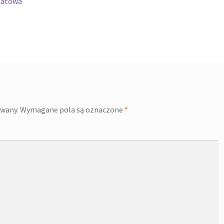
iatowa
owany.
Wymagane pola są oznaczone
*