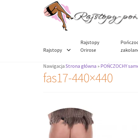
Przejdź
Przejdź
do
do
nawigacji
treści
Rajstopy
Pończoc
Rajstopy
Orirose
zakolan
Nawigacja
Strona główna
»
POŃCZOCHY sam
fas17-440×440