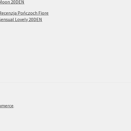
Moon 20DEN
Recenzja Pończoch Fiore
Sensual Lovely 20DEN
mmerce
.