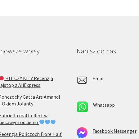
jnowsze wpisy
Napisz do nas
HIT CZY KIT? Recenzja
Email
rajstop z AliExpress
Pończochy Gatta Ars Amandi
– Okiem Jolanty
Whatsapp
Gabriella matt effect w
ciekawym odcieniu
Facebook Messenger
Recenzja Pończoch Fiore Half