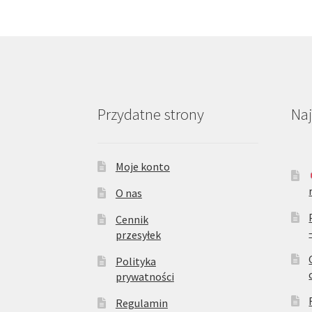
Przydatne strony
Na
Moje konto
O nas
Cennik
przesyłek
Polityka
prywatności
Regulamin