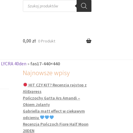
Wyszukiwarka
produktów
0,00
zł
0 Produkt
 LYCRA 40den
»
fas17-440×440
Najnowsze wpisy
HIT CZY KIT? Recenzja rajstop z
AliExpress
Pończochy Gatta Ars Amandi –
Okiem Jolanty
Gabriella matt effect w ciekawym
odcieniu
Recenzja Pończoch Fiore Half Moon
20DEN