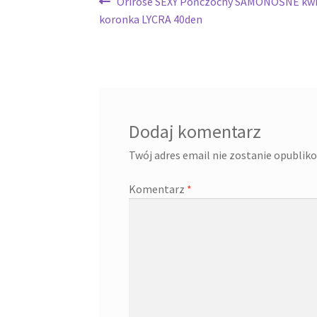
Nawigacja
Poprzedni
Orirose SEXY Pończochy SAMONOŚNE kw
wpis:
koronka LYCRA 40den
wpisu
Dodaj komentarz
Twój adres email nie zostanie opublik
Komentarz
*