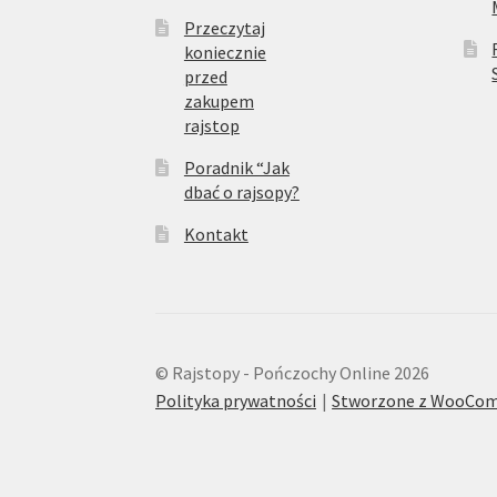
Przeczytaj
koniecznie
przed
zakupem
rajstop
Poradnik “Jak
dbać o rajsopy?
Kontakt
© Rajstopy - Pończochy Online 2026
Polityka prywatności
Stworzone z WooCo