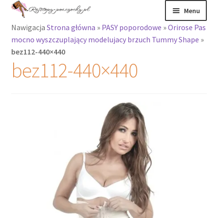
Przejdź
Przejdź
Menu
do
do
Nawigacja
Strona główna
»
PASY poporodowe
»
Orirose Pas
nawigacji
treści
Rozwiń
Rajstopy
mocno wyszczuplający modelujacy brzuch Tummy Shape
»
menu
bez112-440×440
potomne
Rajstopy Orirose
bez112-440×440
Pończochy i
zakolanówki
Podkolanówki i
skarpetki
Wszystkie
produkty
Rozwiń
Recenzje
menu