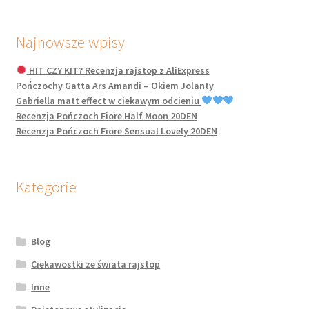
Najnowsze wpisy
HIT CZY KIT? Recenzja rajstop z AliExpress
Pończochy Gatta Ars Amandi – Okiem Jolanty
Gabriella matt effect w ciekawym odcieniu
Recenzja Pończoch Fiore Half Moon 20DEN
Recenzja Pończoch Fiore Sensual Lovely 20DEN
Kategorie
Blog
Ciekawostki ze świata rajstop
Inne