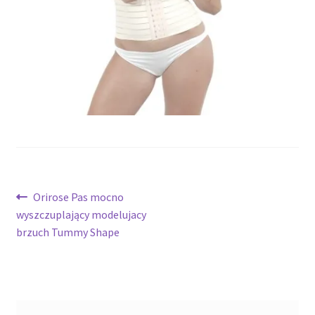
potomne
Nawigacja
Poprzedni
Orirose Pas mocno
wpis:
wyszczuplający modelujacy
wpisu
brzuch Tummy Shape