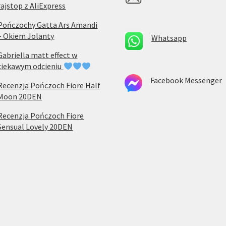
rajstop z AliExpress
Pończochy Gatta Ars Amandi
– Okiem Jolanty
Whatsapp
Gabriella matt effect w
ciekawym odcieniu
Facebook Messenger
Recenzja Pończoch Fiore Half
Moon 20DEN
Recenzja Pończoch Fiore
Sensual Lovely 20DEN