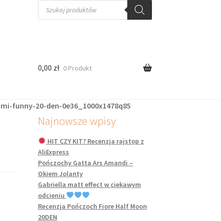
Wyszukiwarka
produktów
0,00
zł
0 Produkt
ami-funny-20-den-0e36_1000x1478q85
Najnowsze wpisy
HIT CZY KIT? Recenzja rajstop z
AliExpress
Pończochy Gatta Ars Amandi –
Okiem Jolanty
Gabriella matt effect w ciekawym
odcieniu
Recenzja Pończoch Fiore Half Moon
20DEN