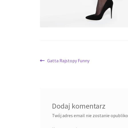
Nawigacja
Poprzedni
Gatta Rajstopy Funny
wpis:
wpisu
Dodaj komentarz
Twój adres email nie zostanie opublik