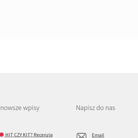
jnowsze wpisy
Napisz do nas
HIT CZY KIT? Recenzja
Email