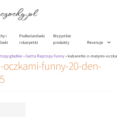
hy i
Podkolanówki
Wszystkie
ówki
i skarpetki
produkty
Recenzje
stopy gładkie
»
Gatta Rajstopy Funny
»
kabaretki-z-malymi-oczk
i-oczkami-funny-20-den-
5