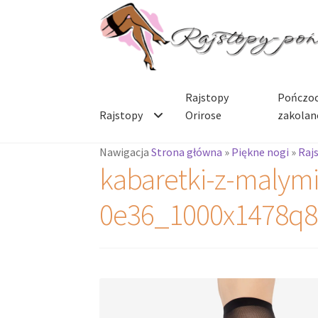
Przejdź
Przejdź
do
do
nawigacji
treści
Rajstopy
Pończoc
Rajstopy
Orirose
zakolan
Nawigacja
Strona główna
»
Piękne nogi
»
Raj
kabaretki-z-malym
0e36_1000x1478q8