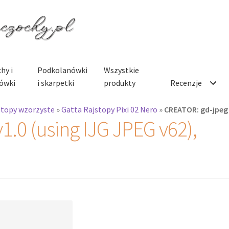
hy i
Podkolanówki
Wszystkie
ówki
i skarpetki
produkty
Recenzje
stopy wzorzyste
»
Gatta Rajstopy Pixi 02 Nero
»
CREATOR: gd-jpeg v
.0 (using IJG JPEG v62),