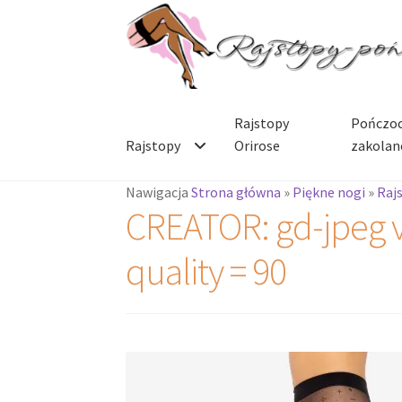
Przejdź
Przejdź
do
do
nawigacji
treści
Rajstopy
Pończoc
Rajstopy
Orirose
zakolan
Nawigacja
Strona główna
»
Piękne nogi
»
Raj
CREATOR: gd-jpeg v1
quality = 90