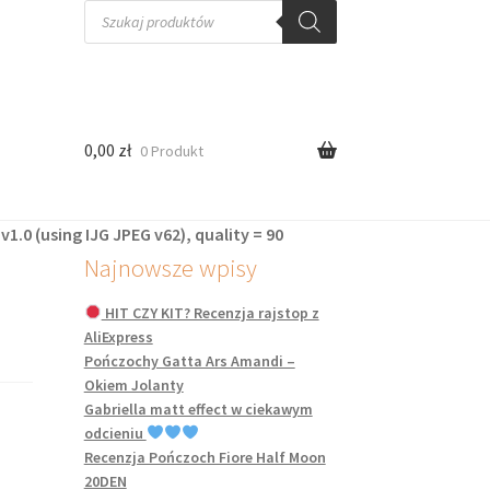
Wyszukiwarka
produktów
0,00
zł
0 Produkt
1.0 (using IJG JPEG v62), quality = 90
Najnowsze wpisy
HIT CZY KIT? Recenzja rajstop z
AliExpress
Pończochy Gatta Ars Amandi –
Okiem Jolanty
Gabriella matt effect w ciekawym
odcieniu
Recenzja Pończoch Fiore Half Moon
20DEN