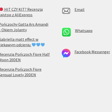
HIT CZY KIT? Recenzja
Email
rajstop z AliExpress
Pończochy Gatta Ars Amandi
– Okiem Jolanty
Whatsapp
Gabriella matt effect w
ciekawym odcieniu
Facebook Messenger
Recenzja Pończoch Fiore Half
Moon 20DEN
Recenzja Pończoch Fiore
Sensual Lovely 20DEN