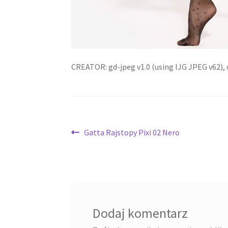
CREATOR: gd-jpeg v1.0 (using IJG JPEG v62), q
Nawigacja
Poprzedni
Gatta Rajstopy Pixi 02 Nero
wpis:
wpisu
Dodaj komentarz