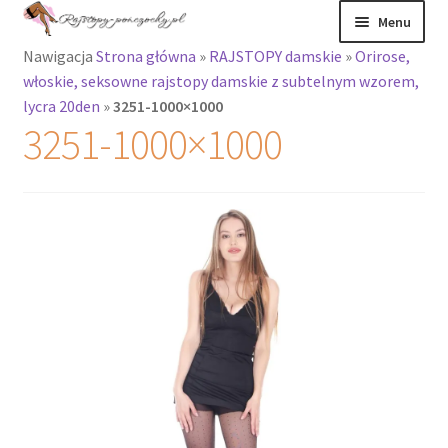
Przejdź
Przejdź
Menu
do
do
Nawigacja
Strona główna
»
RAJSTOPY damskie
»
Orirose,
nawigacji
treści
Rozwiń
Rajstopy
włoskie, seksowne rajstopy damskie z subtelnym wzorem,
menu
lycra 20den
»
3251-1000×1000
potomne
Rajstopy Orirose
3251-1000×1000
Pończochy i
zakolanówki
Podkolanówki i
skarpetki
Wszystkie
produkty
Rozwiń
Recenzje
menu