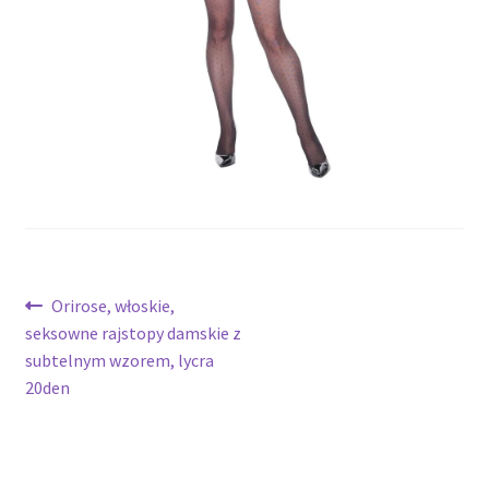
potomne
Nawigacja
Poprzedni
Orirose, włoskie,
wpis:
seksowne rajstopy damskie z
wpisu
subtelnym wzorem, lycra
20den