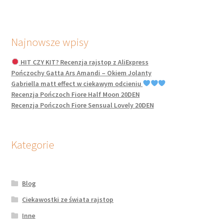
Najnowsze wpisy
HIT CZY KIT? Recenzja rajstop z AliExpress
Pończochy Gatta Ars Amandi – Okiem Jolanty
Gabriella matt effect w ciekawym odcieniu
Recenzja Pończoch Fiore Half Moon 20DEN
Recenzja Pończoch Fiore Sensual Lovely 20DEN
Kategorie
Blog
Ciekawostki ze świata rajstop
Inne