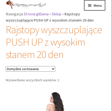
Przejdź
Przejdź
Menu
do
do
Nawigacja
Strona główna
»
Sklep
»
Rajstopy
nawigacji
treści
Rozwiń
Rajstopy
wyszczuplające PUSH UP z wysokim stanem 20 den
menu
Rajstopy wyszczuplające
potomne
Rajstopy Orirose
PUSH UP z wysokim
Pończochy i
zakolanówki
stanem 20 den
Podkolanówki i
skarpetki
Wyświetlanie wszystkich wyników: 2
Wszystkie
produkty
Rozwiń
Recenzje
menu