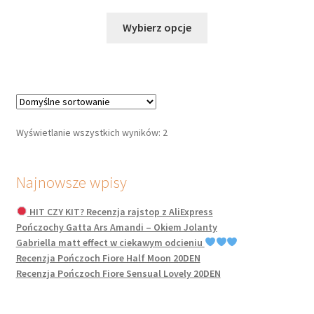
Ten
Wybierz opcje
produkt
ma
wiele
wariantów.
Opcje
można
Wyświetlanie wszystkich wyników: 2
wybrać
na
stronie
Najnowsze wpisy
produktu
HIT CZY KIT? Recenzja rajstop z AliExpress
Pończochy Gatta Ars Amandi – Okiem Jolanty
Gabriella matt effect w ciekawym odcieniu
Recenzja Pończoch Fiore Half Moon 20DEN
Recenzja Pończoch Fiore Sensual Lovely 20DEN