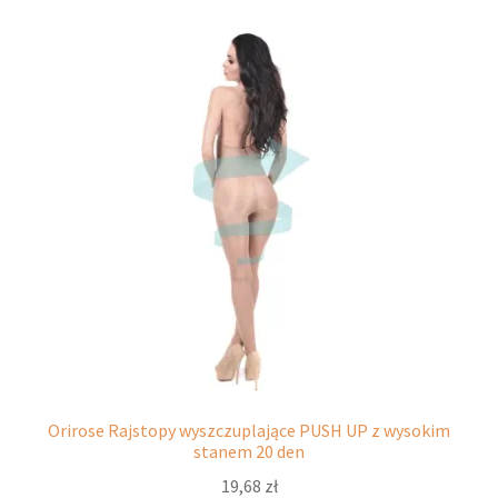
wariantów.
Opcje
można
wybrać
na
stronie
produktu
Orirose Rajstopy wyszczuplające PUSH UP z wysokim
stanem 20 den
19,68
zł