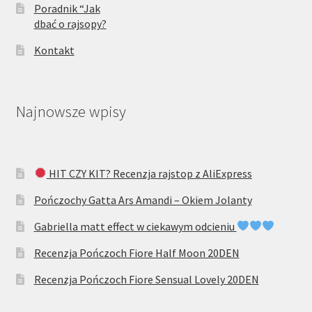
Poradnik “Jak
dbać o rajsopy?
Kontakt
Najnowsze wpisy
HIT CZY KIT? Recenzja rajstop z AliExpress
Pończochy Gatta Ars Amandi – Okiem Jolanty
Gabriella matt effect w ciekawym odcieniu
Recenzja Pończoch Fiore Half Moon 20DEN
Recenzja Pończoch Fiore Sensual Lovely 20DEN