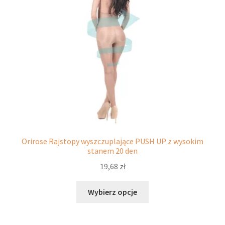
potomne
Orirose Rajstopy wyszczuplające PUSH UP z wysokim
stanem 20 den
19,68
zł
Ten
Wybierz opcje
produkt
ma
wiele