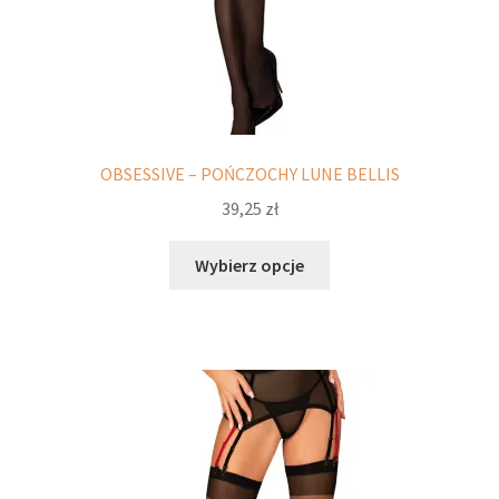
potomne
OBSESSIVE – POŃCZOCHY LUNE BELLIS
39,25
zł
Ten
Wybierz opcje
produkt
ma
wiele
wariantów.
Opcje
można
wybrać
na