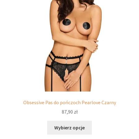
można
wybrać
na
stronie
produktu
Obsessive Pas do pończoch Pearlove Czarny
87,90
zł
Ten
Wybierz opcje
produkt