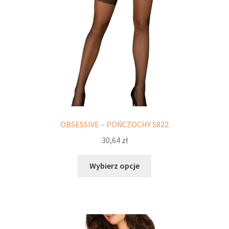
stronie
produktu
OBSESSIVE – POŃCZOCHY S822
30,64
zł
Ten
Wybierz opcje
produkt
ma
wiele
wariantów.
Opcje