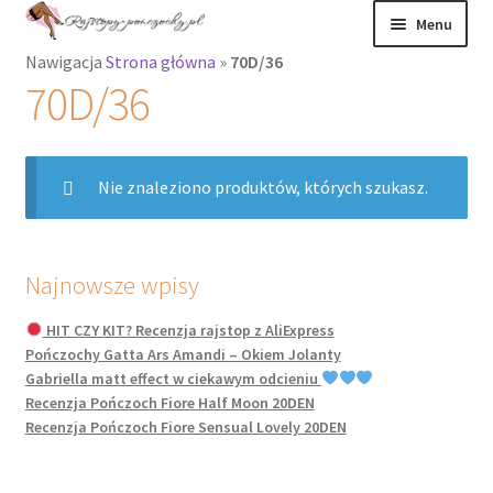
Przejdź
Przejdź
Menu
do
do
Nawigacja
Strona główna
»
70D/36
nawigacji
treści
Rozwiń
Rajstopy
70D/36
menu
potomne
Rajstopy Orirose
Nie znaleziono produktów, których szukasz.
Pończochy i
zakolanówki
Podkolanówki i
Najnowsze wpisy
skarpetki
HIT CZY KIT? Recenzja rajstop z AliExpress
Pończochy Gatta Ars Amandi – Okiem Jolanty
Wszystkie
Gabriella matt effect w ciekawym odcieniu
produkty
Recenzja Pończoch Fiore Half Moon 20DEN
Recenzja Pończoch Fiore Sensual Lovely 20DEN
Rozwiń
Recenzje
menu